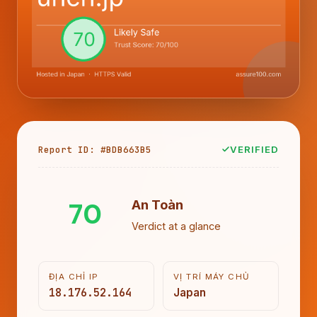
Report ID: #BDB663B5
VERIFIED
70
An Toàn
Verdict at a glance
ĐỊA CHỈ IP
VỊ TRÍ MÁY CHỦ
18.176.52.164
Japan