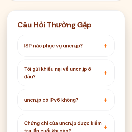
Câu Hỏi Thường Gặp
ISP nào phục vụ uncn.jp?
Tôi gửi khiếu nại về uncn.jp ở
đâu?
uncn.jp có IPv6 không?
Chứng chỉ của uncn.jp được kiểm
tra lần cuối khi nào?