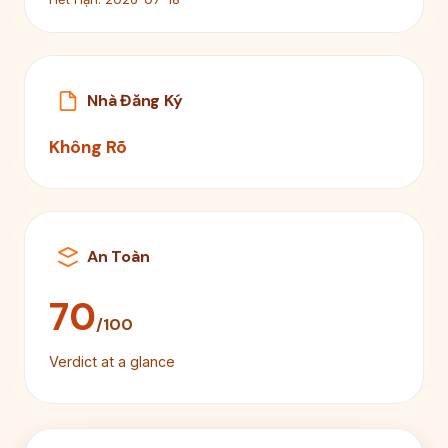
Nhà Đăng Ký
Không Rõ
An Toàn
70
/100
Verdict at a glance