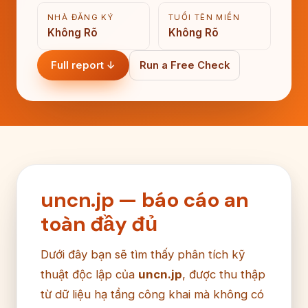
NHÀ ĐĂNG KÝ
TUỔI TÊN MIỀN
Không Rõ
Không Rõ
Full report ↓
Run a Free Check
uncn.jp — báo cáo an
toàn đầy đủ
Dưới đây bạn sẽ tìm thấy phân tích kỹ
thuật độc lập của
uncn.jp
, được thu thập
từ dữ liệu hạ tầng công khai mà không có