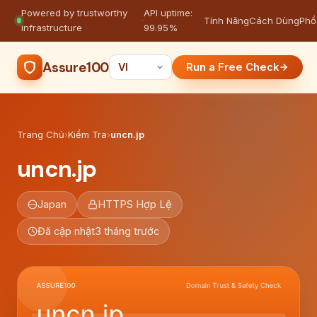
Powered by trustworthy
API uptime:
·
Tính Năng
Cách Dùng
Phổ
infrastructure
99.95%
Assure100
Run a Free Check
Trang Chủ
›
Kiểm Tra
›
uncn.jp
uncn.jp
Japan
HTTPS Hợp Lệ
Đã cập nhật
3 tháng trước