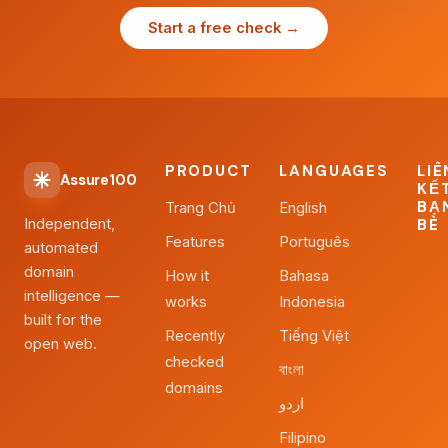
Start a free check →
PRODUCT
LANGUAGES
LIÊ
Assure100
KẾ
BẠ
Trang Chủ
English
Independent,
BÈ
Features
Português
automated
domain
How it
Bahasa
intelligence —
works
Indonesia
built for the
Recently
Tiếng Việt
open web.
checked
বাংলা
domains
اردو
Filipino