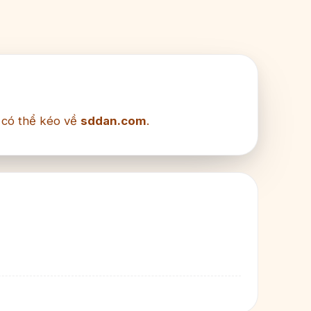
i có thể kéo về
sddan.com
.