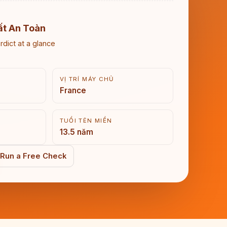
ất An Toàn
rdict at a glance
VỊ TRÍ MÁY CHỦ
France
TUỔI TÊN MIỀN
13.5 năm
Run a Free Check