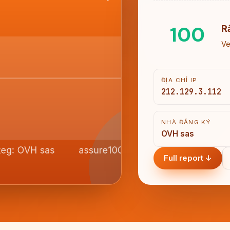
100
R
Ve
ĐỊA CHỈ IP
212.129.3.112
NHÀ ĐĂNG KÝ
OVH sas
Full report ↓