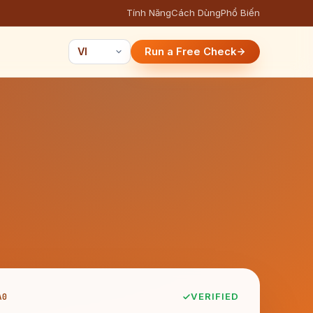
Tính Năng
Cách Dùng
Phổ Biến
Run a Free Check
A0
VERIFIED