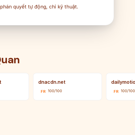
 phán quyết tự động, chỉ kỹ thuật.
Quan
t
dnacdn.net
dailymoti
100/100
100/100
FR
FR