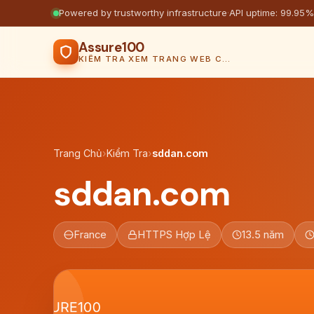
Powered by trustworthy infrastructure
·
API uptime: 99.95%
Assure100
KIỂM TRA XEM TRANG WEB CÓ AN TOÀN KHÔNG
Trang Chủ
›
Kiểm Tra
›
sddan.com
sddan.com
France
HTTPS Hợp Lệ
13.5 năm