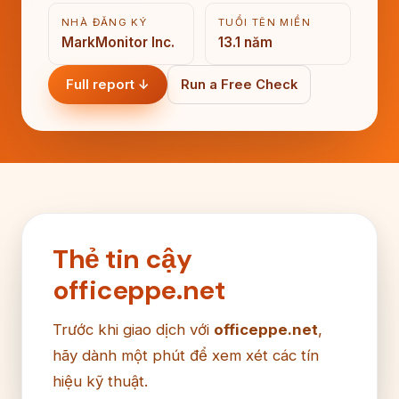
NHÀ ĐĂNG KÝ
TUỔI TÊN MIỀN
MarkMonitor Inc.
13.1 năm
Full report ↓
Run a Free Check
Thẻ tin cậy
officeppe.net
Trước khi giao dịch với
officeppe.net
,
hãy dành một phút để xem xét các tín
hiệu kỹ thuật.