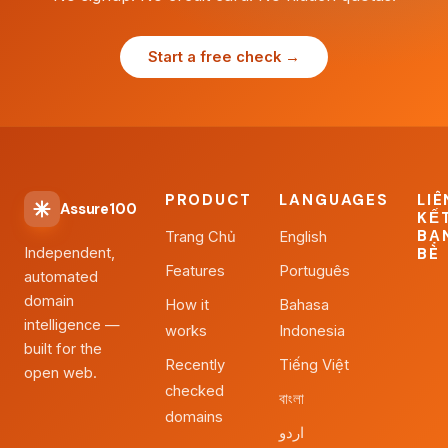
Start a free check →
PRODUCT
LANGUAGES
LIÊ
Assure100
KẾ
BẠ
Trang Chủ
English
Independent,
BÈ
Features
Português
automated
domain
How it
Bahasa
intelligence —
works
Indonesia
built for the
Recently
Tiếng Việt
open web.
checked
বাংলা
domains
اردو