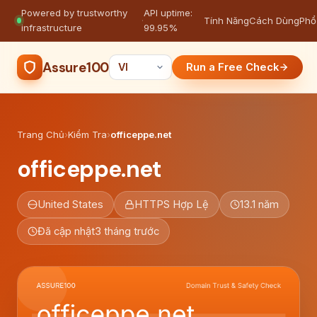
Powered by trustworthy
API uptime:
·
Tính Năng
Cách Dùng
Phổ
infrastructure
99.95%
Assure100
Run a Free Check
Trang Chủ
›
Kiểm Tra
›
officeppe.net
officeppe.net
United States
HTTPS Hợp Lệ
13.1 năm
Đã cập nhật
3 tháng trước