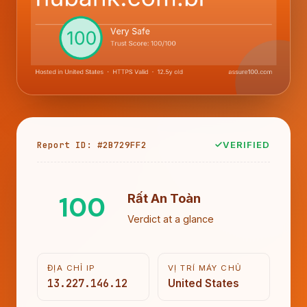
Report ID: #2B729FF2
VERIFIED
100
Rất An Toàn
Verdict at a glance
ĐỊA CHỈ IP
VỊ TRÍ MÁY CHỦ
13.227.146.12
United States