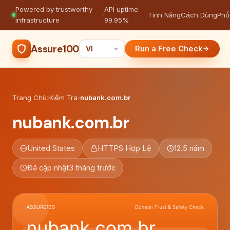
Powered by trustworthy
API uptime:
·
Tính Năng
Cách Dùng
Phổ
infrastructure
99.95%
Assure100
Run a Free Check
Trang Chủ
›
Kiểm Tra
›
nubank.com.br
nubank.com.br
United States
HTTPS Hợp Lệ
12.5 năm
Đã cập nhật
3 tháng trước