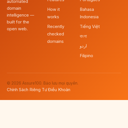
automated
domain
How it
Bahasa
intelligence —
works
Indonesia
built for the
Recently
Tiếng Việt
open web.
checked
বাংলা
domains
اردو
Filipino
© 2026 Assure100. Bảo lưu mọi quyền.
Chính Sách Riêng Tư
Điều Khoản
·