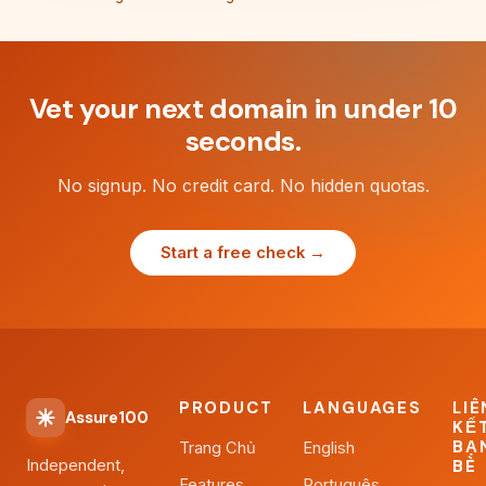
Vet your next domain in under 10
seconds.
No signup. No credit card. No hidden quotas.
Start a free check →
PRODUCT
LANGUAGES
LIÊ
Assure100
KẾ
BẠ
Trang Chủ
English
Independent,
BÈ
Features
Português