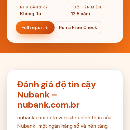
NHÀ ĐĂNG KÝ
TUỔI TÊN MIỀN
Không Rõ
12.5 năm
Full report ↓
Run a Free Check
Đánh giá độ tin cậy
Nubank –
nubank.com.br
nubank.com.br là website chính thức của
Nubank, một ngân hàng số và nền tảng