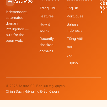
Assure100
KẾ
BẠ
Trang Chủ
English
Independent,
BÈ
Features
Português
automated
domain
How it
Bahasa
intelligence —
works
Indonesia
built for the
Recently
Tiếng Việt
open web.
checked
বাংলা
domains
اردو
Filipino
© 2026 Assure100. Bảo lưu mọi quyền.
Chính Sách Riêng Tư
Điều Khoản
·