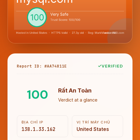
Report ID: #AA74811E
VERIFIED
100
Rất An Toàn
Verdict at a glance
ĐỊA CHỈ IP
VỊ TRÍ MÁY CHỦ
138.1.33.162
United States