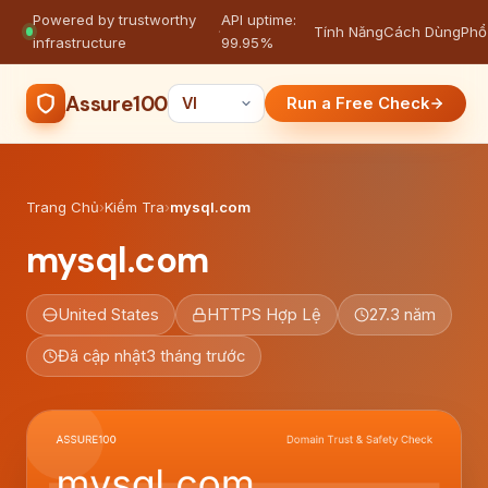
Powered by trustworthy
API uptime:
·
Tính Năng
Cách Dùng
Phổ
infrastructure
99.95%
Assure100
Run a Free Check
Trang Chủ
›
Kiểm Tra
›
mysql.com
mysql.com
United States
HTTPS Hợp Lệ
27.3 năm
Đã cập nhật
3 tháng trước