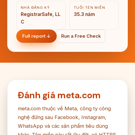
NHÀ ĐĂNG KÝ
TUỔI TÊN MIỀN
RegistrarSafe, LL
35.3 năm
C
Full report ↓
Run a Free Check
Đánh giá meta.com
meta.com thuộc về Meta, công ty công
nghệ đứng sau Facebook, Instagram,
WhatsApp và các sản phẩm tiêu dùng
khác. Tên miền này rất lâu đời, có HTTPS