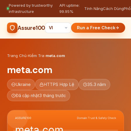
Powered by trustworthy
API uptime:
·
Tính Năng
Cách Dùng
Phổ
infrastructure
99.95%
Assure100
Run a Free Check
Trang Chủ
›
Kiểm Tra
›
meta.com
meta.com
Ukraine
HTTPS Hợp Lệ
35.3 năm
Đã cập nhật
3 tháng trước