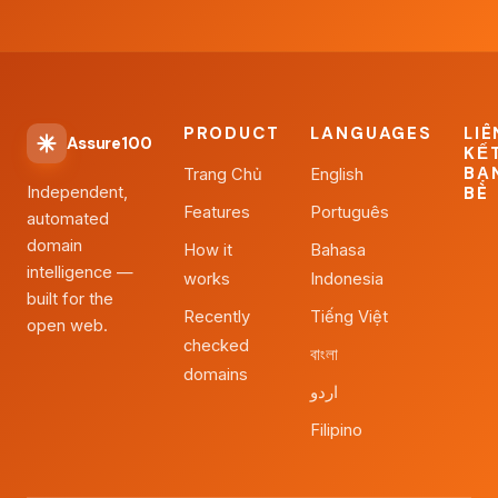
PRODUCT
LANGUAGES
LIÊ
Assure100
KẾ
BẠ
Trang Chủ
English
Independent,
BÈ
Features
Português
automated
domain
How it
Bahasa
intelligence —
works
Indonesia
built for the
Recently
Tiếng Việt
open web.
checked
বাংলা
domains
اردو
Filipino