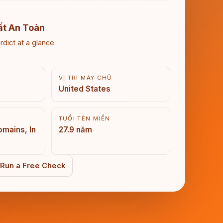
ất An Toàn
rdict at a glance
VỊ TRÍ MÁY CHỦ
United States
TUỔI TÊN MIỀN
mains, In
27.9 năm
Run a Free Check