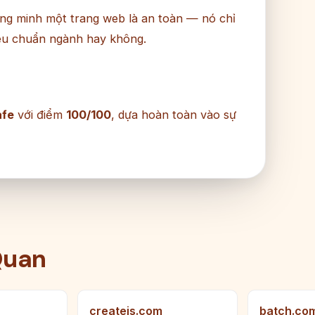
ng minh một trang web là an toàn — nó chỉ
iêu chuẩn ngành hay không.
afe
với điểm
100/100
, dựa hoàn toàn vào sự
Quan
createjs.com
batch.co