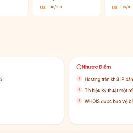
100/100
100/10
US
US
Nhược Điểm
ố
Hosting trên khối IP d
Tín hiệu kỹ thuật một 
WHOIS được bảo vệ bằ