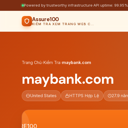
Powered by trustworthy infrastructure
·
API uptime: 99.95%
Assure100
KIỂM TRA XEM TRANG WEB CÓ AN TOÀN KHÔNG
Trang Chủ
›
Kiểm Tra
›
maybank.com
maybank.com
United States
HTTPS Hợp Lệ
27.9 nă