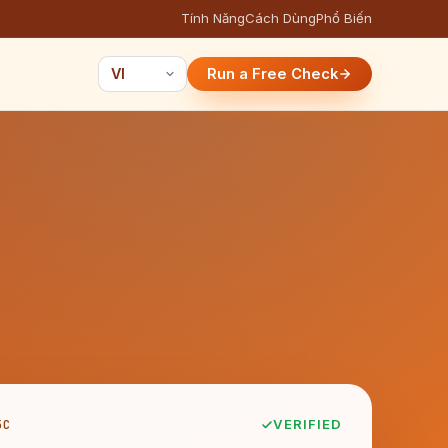
Tính Năng
Cách Dùng
Phổ Biến
Run a Free Check
5C
VERIFIED