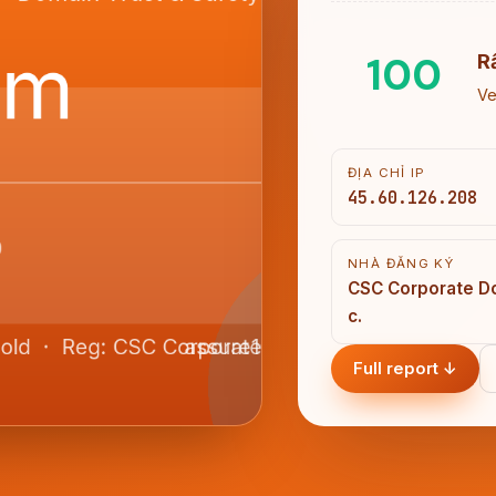
100
R
Ve
ĐỊA CHỈ IP
45.60.126.208
NHÀ ĐĂNG KÝ
CSC Corporate Do
c.
Full report ↓