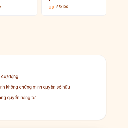
0
85/100
US
ân cư/động
mình không chứng minh quyền sở hữu
ng quyền riêng tư