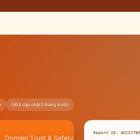
m
Đã cập nhật
3 tháng trước
Report ID: #CCD77B