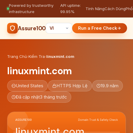
Powered by trustworthy
API uptime:
·
Tính Năng
Cách Dùng
Phổ
infrastructure
99.95%
Assure100
Run a Free Check
Trang Chủ
›
Kiểm Tra
›
linuxmint.com
linuxmint.com
United States
HTTPS Hợp Lệ
19.9 năm
Đã cập nhật
3 tháng trước