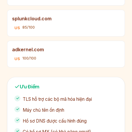
splunkcloud.com
85/100
US
adkernel.com
100/100
US
Ưu Điểm
TLS hỗ trợ các bộ mã hóa hiện đại
Máy chủ tên ổn định
Hồ sơ DNS được cấu hình đúng
Có hồ sơ MX (có khả năng email)