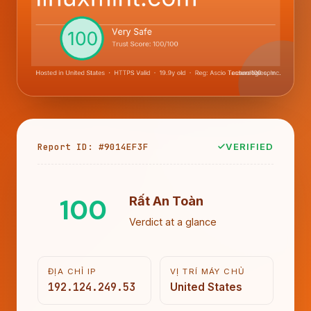
Report ID: #9014EF3F
VERIFIED
100
Rất An Toàn
Verdict at a glance
ĐỊA CHỈ IP
VỊ TRÍ MÁY CHỦ
192.124.249.53
United States