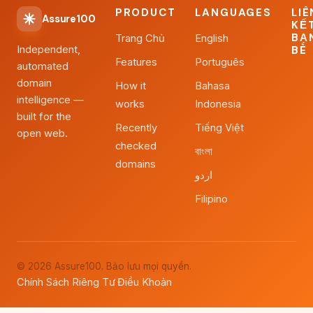
PRODUCT
LANGUAGES
LIÊ
Assure100
KẾ
BẠ
Trang Chủ
English
Independent,
BÈ
Features
Português
automated
domain
How it
Bahasa
intelligence —
works
Indonesia
built for the
Recently
Tiếng Việt
open web.
checked
বাংলা
domains
اردو
Filipino
© 2026 Assure100. Bảo lưu mọi quyền.
Chính Sách Riêng Tư
Điều Khoản
·