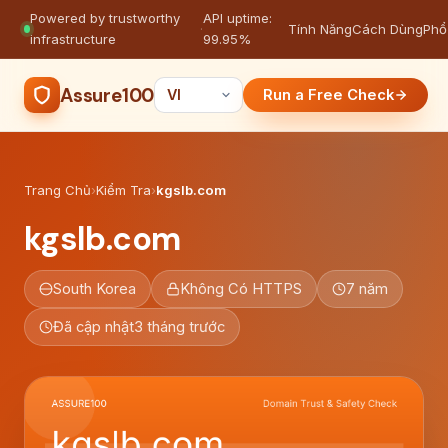
Powered by trustworthy
API uptime:
·
Tính Năng
Cách Dùng
Phổ
infrastructure
99.95%
Assure100
Run a Free Check
Trang Chủ
›
Kiểm Tra
›
kgslb.com
kgslb.com
South Korea
Không Có HTTPS
7 năm
Đã cập nhật
3 tháng trước