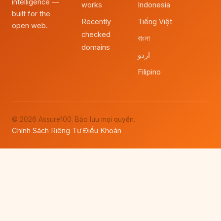
intelligence —
works
Indonesia
built for the
Recently
Tiếng Việt
open web.
checked
বাংলা
domains
اردو
Filipino
© 2026 Assure100. Bảo lưu mọi quyền.
Chính Sách Riêng Tư
Điều Khoản
·