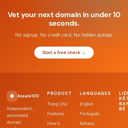
Vet your next domain in under 10
seconds.
No signup. No credit card. No hidden quotas.
Start a free check →
PRODUCT
LANGUAGES
LIÊ
Assure100
KẾ
BẠ
Trang Chủ
English
Independent,
BÈ
Features
Português
automated
domain
How it
Bahasa