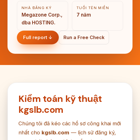
NHÀ ĐĂNG KÝ
TUỔI TÊN MIỀN
Megazone Corp.,
7 năm
dba HOSTING.
Full report ↓
Run a Free Check
Kiểm toán kỹ thuật
kgslb.com
Chúng tôi đã kéo các hồ sơ công khai mới
nhất cho
kgslb.com
— lịch sử đăng ký,