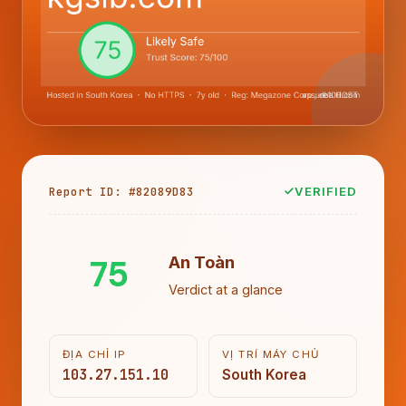
Report ID: #82089D83
VERIFIED
75
An Toàn
Verdict at a glance
ĐỊA CHỈ IP
VỊ TRÍ MÁY CHỦ
103.27.151.10
South Korea