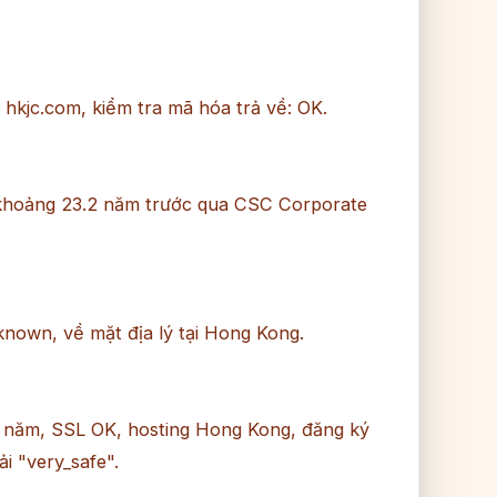
à hkjc.com, kiểm tra mã hóa trả về: OK.
khoảng 23.2 năm trước qua CSC Corporate
own, về mặt địa lý tại Hong Kong.
2 năm, SSL OK, hosting Hong Kong, đăng ký
i "very_safe".