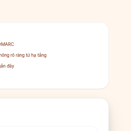
 DMARC
ông rõ ràng từ hạ tầng
gần đây