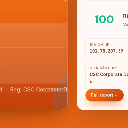
100
R
Ve
ĐỊA CHỈ IP
101.78.207.39
NHÀ ĐĂNG KÝ
CSC Corporate Do
c.
Full report ↓