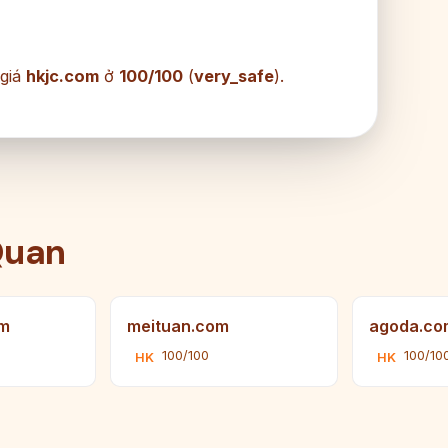
 giá
hkjc.com
ở
100/100
(
very_safe
).
Quan
om
meituan.com
agoda.co
100/100
100/10
HK
HK