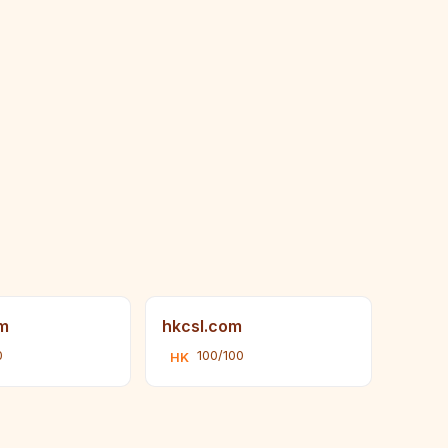
m
hkcsl.com
0
100/100
HK