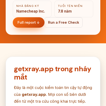
NHÀ ĐĂNG KÝ
TUỔI TÊN MIỀN
Namecheap Inc.
7.8 năm
Full report ↓
Run a Free Check
getxray.app trong nháy
mắt
Đây là một cuộc kiểm toán tin cậy tự động
của
getxray.app
. Mọi con số bên dưới
đến từ một tra cứu công khai trực tiếp.