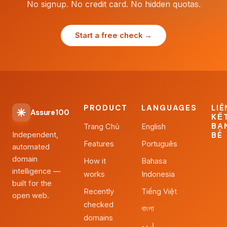
No signup. No credit card. No hidden quotas.
Start a free check →
PRODUCT
LANGUAGES
LIÊ
Assure100
KẾ
BẠ
Trang Chủ
English
Independent,
BÈ
Features
Português
automated
domain
How it
Bahasa
intelligence —
works
Indonesia
built for the
Recently
Tiếng Việt
open web.
checked
বাংলা
domains
اردو