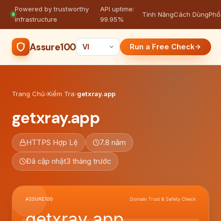
Powered by trustworthy
API uptime:
·
Tính Năng
Cách Dùng
Phổ
infrastructure
99.95%
Assure100
Run a Free Check
Trang Chủ
›
Kiểm Tra
›
getxray.app
getxray.app
HTTPS Hợp Lệ
7.8 năm
Đã cập nhật
3 tháng trước