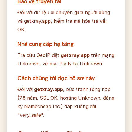
Bảo vệ truyền tải
Đối với dữ liệu di chuyển giữa người dùng
và getxray.app, kiểm tra mã hóa trả về:
OK.
Nhà cung cấp hạ tầng
Tra cứu GeoIP đặt
getxray.app
trên mạng
Unknown, về mặt địa lý tại Unknown.
Cách chúng tôi đọc hồ sơ này
Đối với
getxray.app
, bức tranh tổng hợp
(7.8 năm, SSL OK, hosting Unknown, đăng
ký Namecheap Inc.) đáp xuống dải
"very_safe".