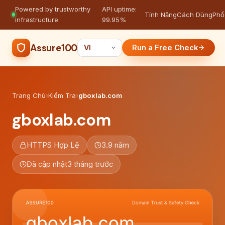
Powered by trustworthy
API uptime:
·
Tính Năng
Cách Dùng
Phổ
infrastructure
99.95%
Assure100
Run a Free Check
Trang Chủ
›
Kiểm Tra
›
gboxlab.com
gboxlab.com
HTTPS Hợp Lệ
3.9 năm
Đã cập nhật
3 tháng trước