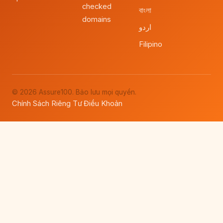
checked
বাংলা
domains
اردو
Filipino
© 2026 Assure100. Bảo lưu mọi quyền.
Chính Sách Riêng Tư
Điều Khoản
·