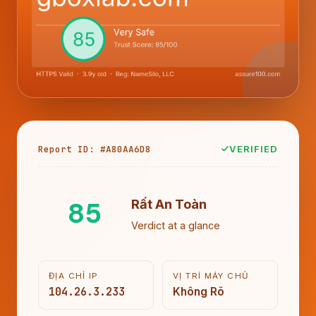
Report ID: #A80AA6D8
VERIFIED
85
Rất An Toàn
Verdict at a glance
ĐỊA CHỈ IP
VỊ TRÍ MÁY CHỦ
104.26.3.233
Không Rõ