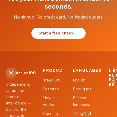
seconds.
No signup. No credit card. No hidden quotas.
Start a free check →
PRODUCT
LANGUAGES
LIÊ
Assure100
KẾ
BẠ
Trang Chủ
English
Independent,
BÈ
Features
Português
automated
domain
How it
Bahasa
intelligence —
works
Indonesia
built for the
Recently
Tiếng Việt
open web.