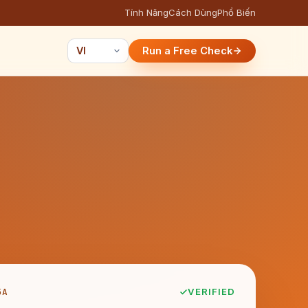
Tính Năng
Cách Dùng
Phổ Biến
Run a Free Check
5A
VERIFIED