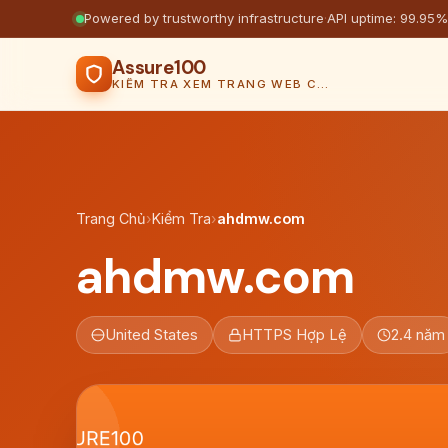
Powered by trustworthy infrastructure
·
API uptime: 99.95%
Assure100
KIỂM TRA XEM TRANG WEB CÓ AN TOÀN KHÔNG
Trang Chủ
›
Kiểm Tra
›
ahdmw.com
ahdmw.com
United States
HTTPS Hợp Lệ
2.4 năm