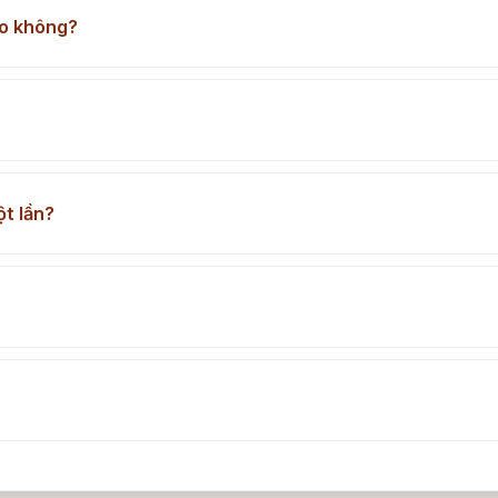
ảo không?
t lần?