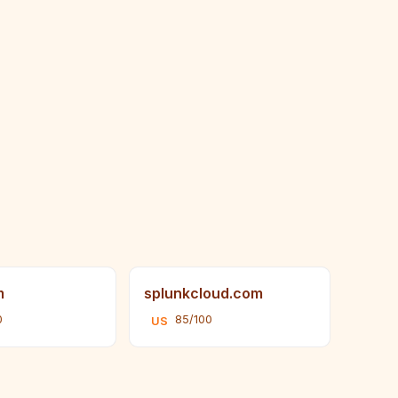
m
splunkcloud.com
0
85/100
US