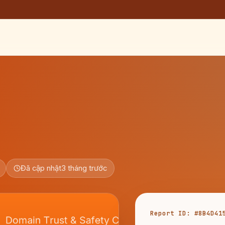
Đã cập nhật
3 tháng trước
Report ID: #8B4D41