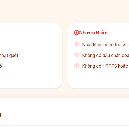
Nhược Điểm
Nhà đăng ký có trụ sở 
hoạt quét
Không có dấu chân doan
ố
Không có HTTPS hoặc c
p