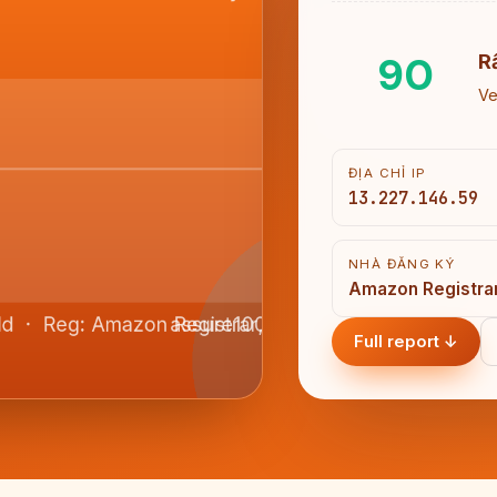
90
R
Ve
ĐỊA CHỈ IP
13.227.146.59
NHÀ ĐĂNG KÝ
Amazon Registrar,
Full report ↓