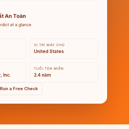
ất An Toàn
rdict at a glance
VỊ TRÍ MÁY CHỦ
United States
TUỔI TÊN MIỀN
 Inc.
2.4 năm
Run a Free Check