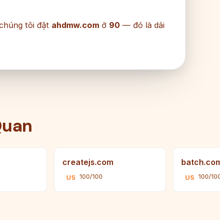
 chúng tôi đặt
ahdmw.com
ở
90
— đó là dải
Quan
createjs.com
batch.co
100/100
100/10
US
US