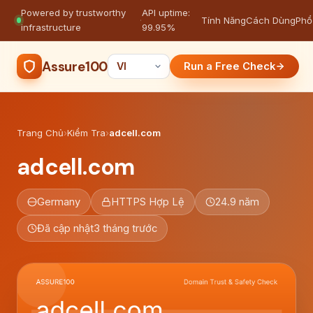
Powered by trustworthy
API uptime:
·
Tính Năng
Cách Dùng
Phổ
infrastructure
99.95%
Assure100
Run a Free Check
Trang Chủ
›
Kiểm Tra
›
adcell.com
adcell.com
Germany
HTTPS Hợp Lệ
24.9 năm
Đã cập nhật
3 tháng trước