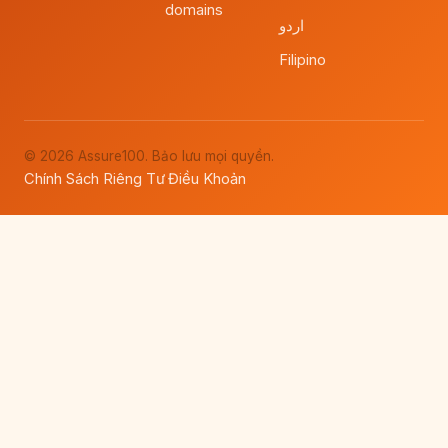
domains
اردو
Filipino
© 2026 Assure100. Bảo lưu mọi quyền.
Chính Sách Riêng Tư
Điều Khoản
·