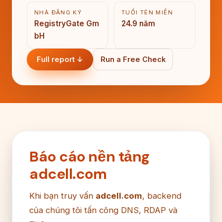
NHÀ ĐĂNG KÝ
TUỔI TÊN MIỀN
RegistryGate Gm
24.9 năm
bH
Full report ↓
Run a Free Check
Báo cáo nền tảng
adcell.com
Khi bạn truy vấn
adcell.com
, backend
của chúng tôi tấn công DNS, RDAP và