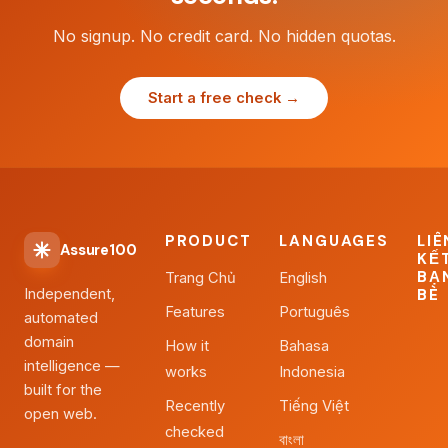
No signup. No credit card. No hidden quotas.
Start a free check →
PRODUCT
LANGUAGES
LIÊ
Assure100
KẾ
BẠ
Trang Chủ
English
Independent,
BÈ
Features
Português
automated
domain
How it
Bahasa
intelligence —
works
Indonesia
built for the
Recently
Tiếng Việt
open web.
checked
বাংলা