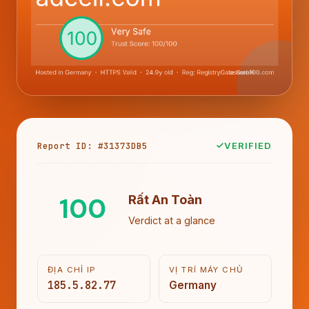
Report ID: #31373DB5
VERIFIED
100
Rất An Toàn
Verdict at a glance
ĐỊA CHỈ IP
VỊ TRÍ MÁY CHỦ
185.5.82.77
Germany