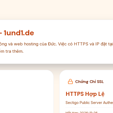
– 1und1.de
ông và web hosting của Đức. Việc có HTTPS và IP đặt tại Đ
ểm tra thêm.
Chứng Chỉ SSL
HTTPS Hợp Lệ
Sectigo Public Server Authe
Hết Hạn:
2026-11-26