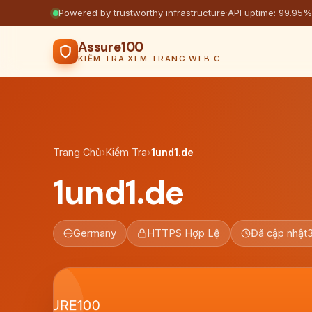
Powered by trustworthy infrastructure
·
API uptime: 99.95%
Assure100
KIỂM TRA XEM TRANG WEB CÓ AN TOÀN KHÔNG
Trang Chủ
›
Kiểm Tra
›
1und1.de
1und1.de
Germany
HTTPS Hợp Lệ
Đã cập nhật
3