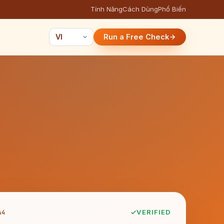
Tính Năng
Cách Dùng
Phổ Biến
Run a Free Check
A4
VERIFIED