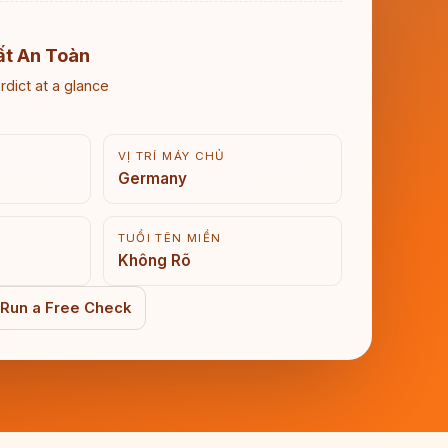
ất An Toàn
rdict at a glance
VỊ TRÍ MÁY CHỦ
Germany
TUỔI TÊN MIỀN
Không Rõ
Run a Free Check