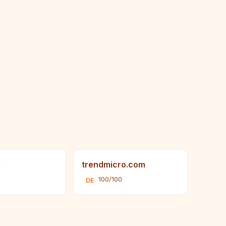
m
trendmicro.com
0
100/100
DE