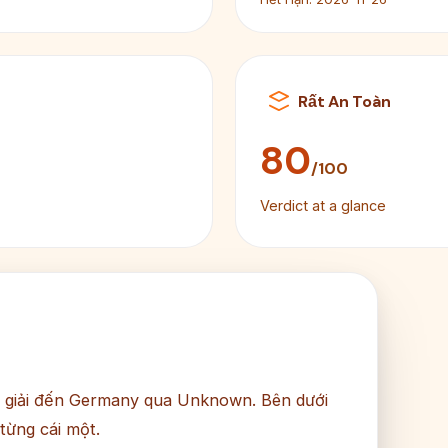
Rất An Toàn
80
/100
Verdict at a glance
n giải đến Germany qua Unknown. Bên dưới
 từng cái một.