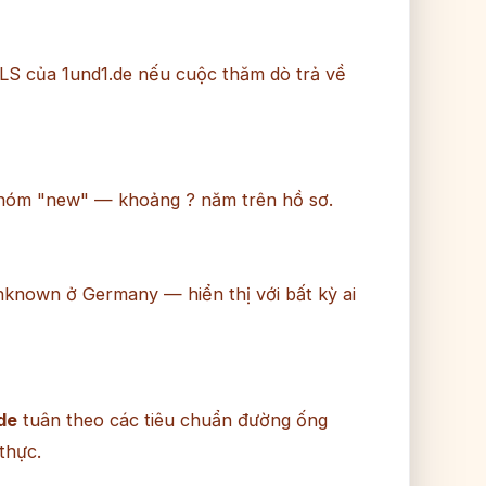
LS của 1und1.de nếu cuộc thăm dò trả về
hóm "new" — khoảng ? năm trên hồ sơ.
nknown ở Germany — hiển thị với bất kỳ ai
de
tuân theo các tiêu chuẩn đường ống
thực.