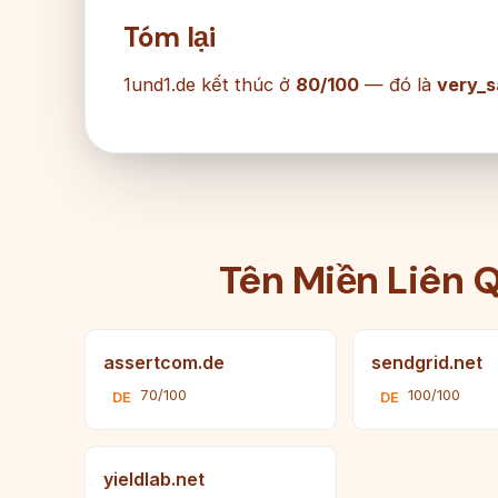
Tóm lại
1und1.de kết thúc ở
80/100
— đó là
very_s
Tên Miền Liên 
assertcom.de
sendgrid.net
70/100
100/100
DE
DE
yieldlab.net