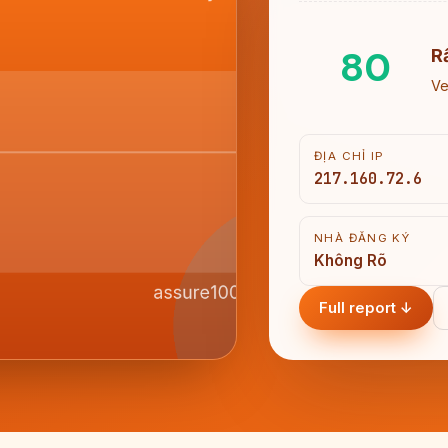
80
R
Ve
ĐỊA CHỈ IP
217.160.72.6
NHÀ ĐĂNG KÝ
Không Rõ
Full report ↓