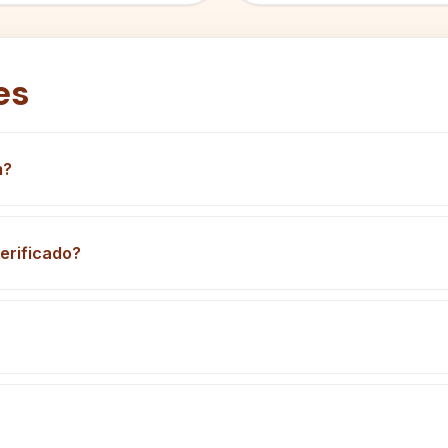
es
m?
erificado?