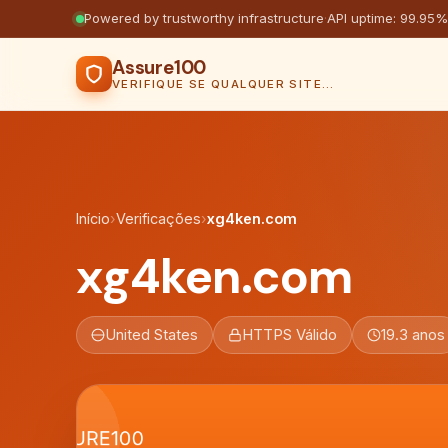
Powered by trustworthy infrastructure
·
API uptime: 99.95%
Assure100
VERIFIQUE SE QUALQUER SITE É SEGURO
Início
›
Verificações
›
xg4ken.com
xg4ken.com
United States
HTTPS Válido
19.3 anos