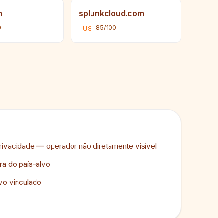
m
splunkcloud.com
0
85/100
US
ivacidade — operador não diretamente visível
ra do país-alvo
vo vinculado