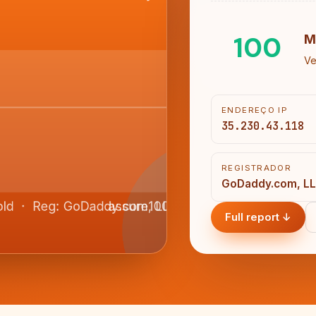
100
M
Ve
ENDEREÇO IP
35.230.43.118
REGISTRADOR
GoDaddy.com, L
Full report ↓