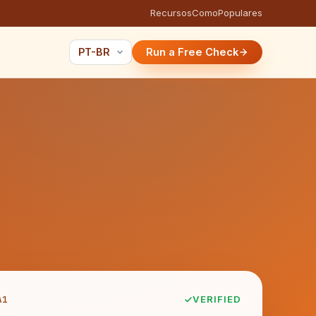
Recursos
Como
Populares
Run a Free Check
A1
VERIFIED