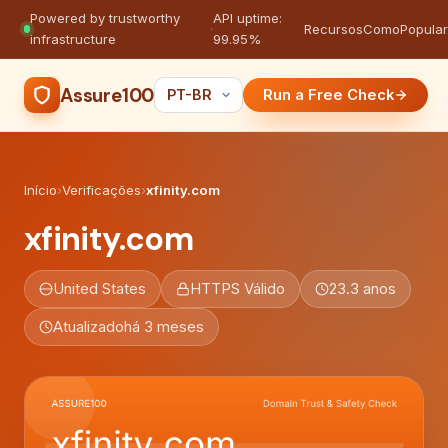
Powered by trustworthy
API uptime:
·
Recursos
Como
Popula
infrastructure
99.95%
Assure100
Run a Free Check
Início
›
Verificações
›
xfinity.com
xfinity.com
United States
HTTPS Válido
23.3 anos
Atualizado
há 3 meses