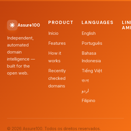
PRODUCT
LANGUAGES
LI
Assure100
AM
Início
English
Independent,
Features
Português
automated
domain
How it
Bahasa
intelligence —
works
Indonesia
built for the
Recently
Tiếng Việt
open web.
checked
বাংলা
domains
اردو
Filipino
© 2026 Assure100. Todos os direitos reservados.