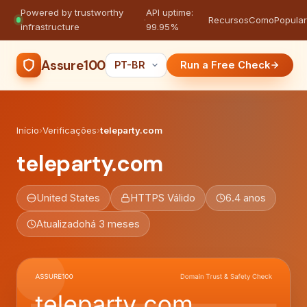
Powered by trustworthy
API uptime:
·
Recursos
Como
Popula
infrastructure
99.95%
Assure100
Run a Free Check
Início
›
Verificações
›
teleparty.com
teleparty.com
United States
HTTPS Válido
6.4 anos
Atualizado
há 3 meses