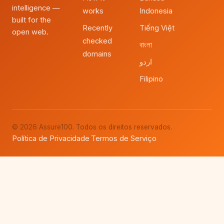
intelligence —
works
Indonesia
built for the
Recently
Tiếng Việt
open web.
checked
বাংলা
domains
اردو
Filipino
© 2026 Assure100. Todos os direitos reservados.
Política de Privacidade
Termos de Serviço
·