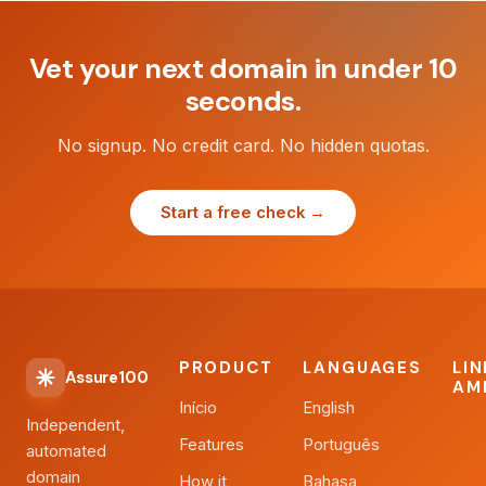
Vet your next domain in under 10
seconds.
No signup. No credit card. No hidden quotas.
Start a free check →
PRODUCT
LANGUAGES
LI
Assure100
AM
Início
English
Independent,
Features
Português
automated
domain
How it
Bahasa