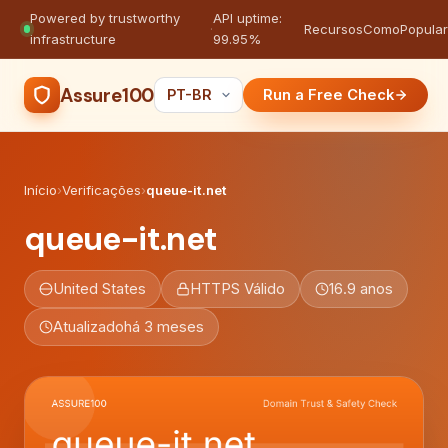
Powered by trustworthy
API uptime:
·
Recursos
Como
Popula
infrastructure
99.95%
Assure100
Run a Free Check
Início
›
Verificações
›
queue-it.net
queue-it.net
United States
HTTPS Válido
16.9 anos
Atualizado
há 3 meses