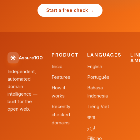
Start a free check →
PRODUCT
LANGUAGES
LI
Assure100
AM
Início
English
Independent,
Features
Português
automated
domain
How it
Bahasa
intelligence —
works
Indonesia
built for the
Recently
Tiếng Việt
open web.
checked
বাংলা
domains
اردو
Filipino