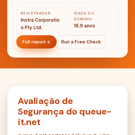
REGISTRADOR
IDADE DO
DOMÍNIO
Instra Corporatio
16.9 anos
n Pty Ltd.
Full report ↓
Run a Free Check
Avaliação de
Segurança do queue-
it.net