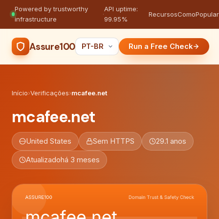
Powered by trustworthy
API uptime:
·
Recursos
Como
Popula
infrastructure
99.95%
Assure100
Run a Free Check
Início
›
Verificações
›
mcafee.net
mcafee.net
United States
Sem HTTPS
29.1 anos
Atualizado
há 3 meses