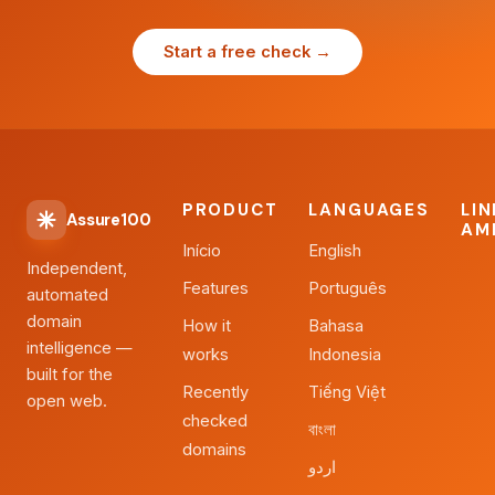
Start a free check →
PRODUCT
LANGUAGES
LI
Assure100
AM
Início
English
Independent,
Features
Português
automated
domain
How it
Bahasa
intelligence —
works
Indonesia
built for the
Recently
Tiếng Việt
open web.
checked
বাংলা
domains
اردو