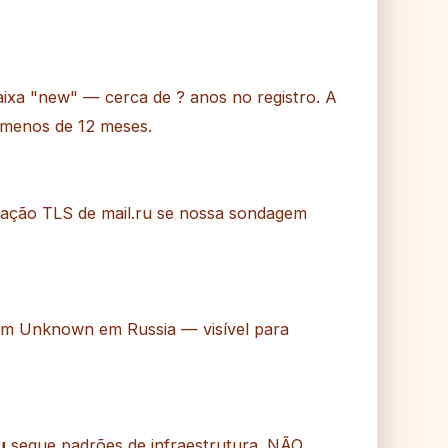
aixa "new" — cerca de ? anos no registro. A
 menos de 12 meses.
uração TLS de mail.ru se nossa sondagem
 em Unknown em Russia — visível para
u
segue padrões de infraestrutura. NÃO