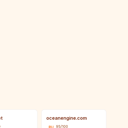
t
oceanengine.com
0
95/100
RU