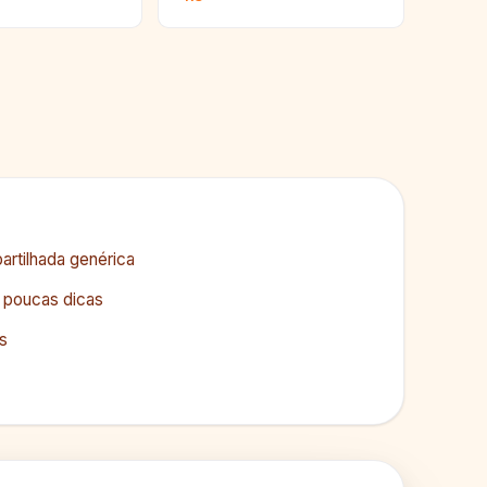
tilhada genérica
 poucas dicas
as