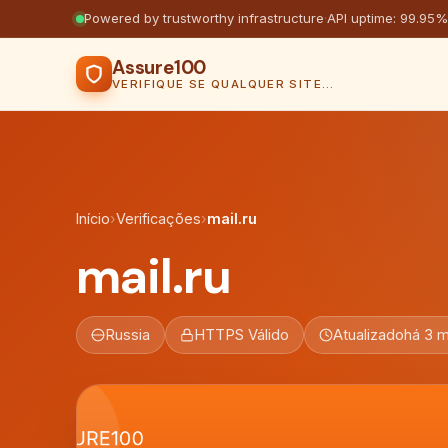
Powered by trustworthy infrastructure
·
API uptime: 99.95%
Assure100
VERIFIQUE SE QUALQUER SITE É SEGURO
Início
›
Verificações
›
mail.ru
mail.ru
Russia
HTTPS Válido
Atualizado
há 3 