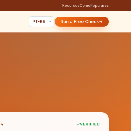
Recursos
Como
Populares
Run a Free Check
B4
VERIFIED