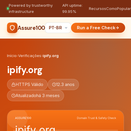
Powered by trustworthy
API uptime:
·
Recursos
Como
Popula
infrastructure
99.95%
Assure100
Run a Free Check
Início
›
Verificações
›
ipify.org
ipify.org
HTTPS Válido
12.3 anos
Atualizado
há 3 meses