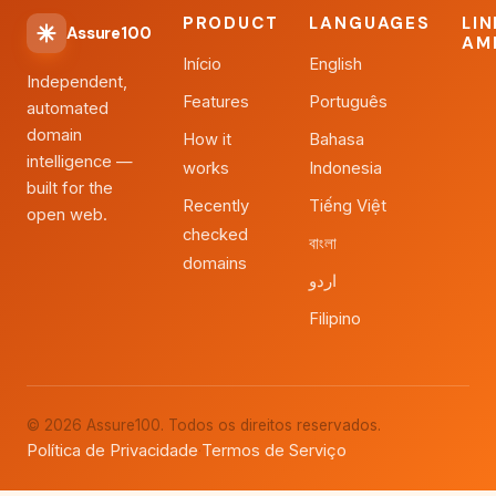
PRODUCT
LANGUAGES
LI
Assure100
AM
Início
English
Independent,
Features
Português
automated
domain
How it
Bahasa
intelligence —
works
Indonesia
built for the
Recently
Tiếng Việt
open web.
checked
বাংলা
domains
اردو
Filipino
© 2026 Assure100. Todos os direitos reservados.
Política de Privacidade
Termos de Serviço
·