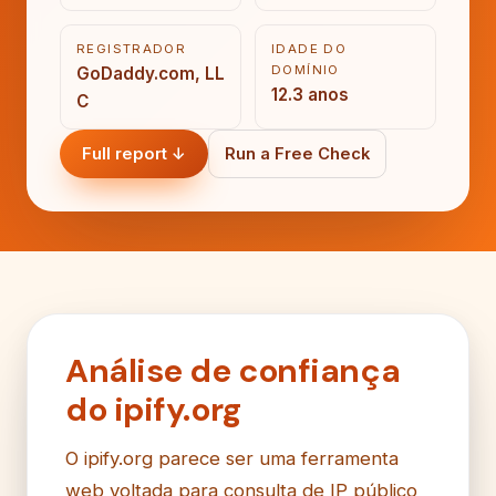
REGISTRADOR
IDADE DO
DOMÍNIO
GoDaddy.com, LL
12.3 anos
C
Full report ↓
Run a Free Check
Análise de confiança
do ipify.org
O ipify.org parece ser uma ferramenta
web voltada para consulta de IP público