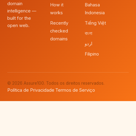
domain
How it
Bahasa
intelligence —
works
Indonesia
built for the
Recently
Tiếng Việt
open web.
checked
বাংলা
domains
اردو
Filipino
© 2026 Assure100. Todos os direitos reservados.
Política de Privacidade
Termos de Serviço
·