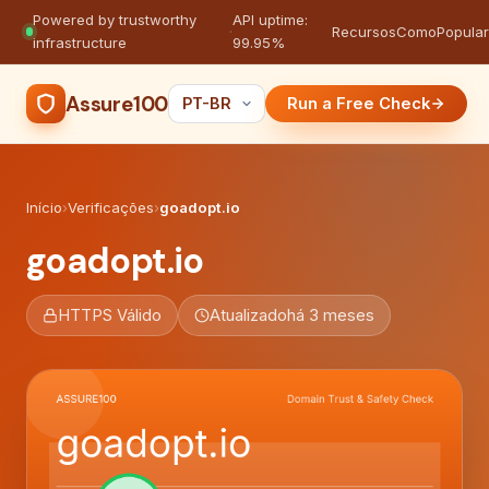
Powered by trustworthy
API uptime:
·
Recursos
Como
Popula
infrastructure
99.95%
Assure100
Run a Free Check
Início
›
Verificações
›
goadopt.io
goadopt.io
HTTPS Válido
Atualizado
há 3 meses