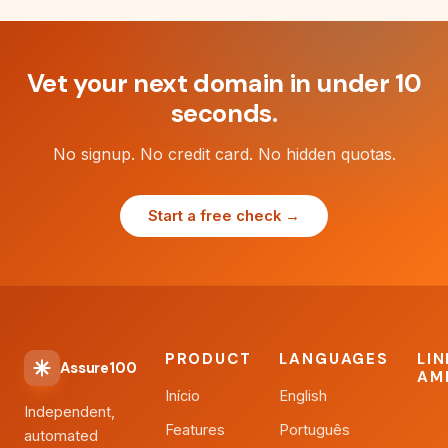
Vet your next domain in under 10
seconds.
No signup. No credit card. No hidden quotas.
Start a free check →
PRODUCT
LANGUAGES
LI
Assure100
AM
Início
English
Independent,
Features
Português
automated