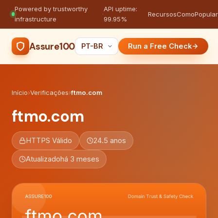
Powered by trustworthy
API uptime:
·
Recursos
Como
Popula
infrastructure
99.95%
Assure100
Run a Free Check
Início
›
Verificações
›
ftmo.com
ftmo.com
HTTPS Válido
24.5 anos
Atualizado
há 3 meses