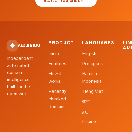
Start a free check →
PRODUCT
LANGUAGES
LI
Assure100
AM
Início
English
Independent,
Features
Português
automated
domain
How it
Bahasa
intelligence —
works
Indonesia
built for the
Recently
Tiếng Việt
open web.
checked
বাংলা
domains
اردو
Filipino