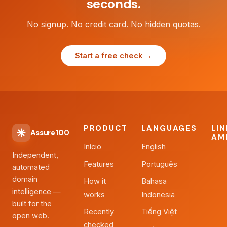
seconds.
No signup. No credit card. No hidden quotas.
Start a free check →
PRODUCT
LANGUAGES
LI
Assure100
AM
Início
English
Independent,
Features
Português
automated
domain
How it
Bahasa
intelligence —
works
Indonesia
built for the
Recently
Tiếng Việt
open web.
checked