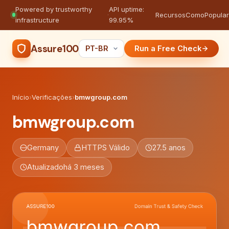
Powered by trustworthy
API uptime:
·
Recursos
Como
Popula
infrastructure
99.95%
Assure100
Run a Free Check
Início
›
Verificações
›
bmwgroup.com
bmwgroup.com
Germany
HTTPS Válido
27.5 anos
Atualizado
há 3 meses