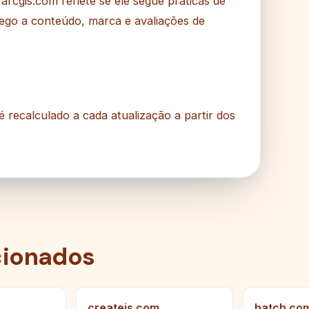
rcgis.com reflete se ele segue práticas de
cego a conteúdo, marca e avaliações de
 é recalculado a cada atualização a partir dos
cionados
createjs.com
batch.co