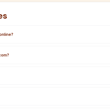
es
online?
.com?