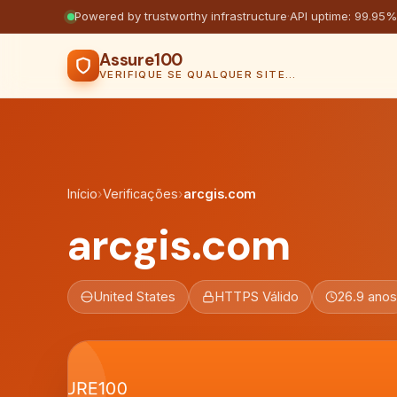
Powered by trustworthy infrastructure
·
API uptime: 99.95%
Assure100
VERIFIQUE SE QUALQUER SITE É SEGURO
Início
›
Verificações
›
arcgis.com
arcgis.com
United States
HTTPS Válido
26.9 anos