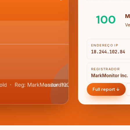
100
M
Ve
ENDEREÇO IP
18.244.102.84
REGISTRADOR
MarkMonitor Inc.
Full report ↓