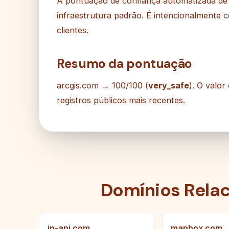
A pontuação de confiança automatizada de a
infraestrutura padrão. É intencionalmente 
clientes.
Resumo da pontuação
arcgis.com → 100/100 (
very_safe
). O valor
registros públicos mais recentes.
Domínios Rela
ip-api.com
mapbox.com