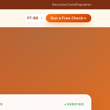
Recursos
Como
Populares
Run a Free Check
B5
VERIFIED