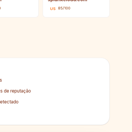
0
85/100
US
as
os de reputação
etectado