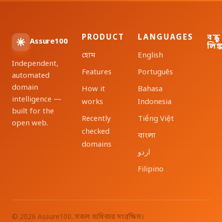
PRODUCT
LANGUAGES
বন্ধু
Assure100
লিঙ্
হোম
English
Independent,
Features
Português
automated
domain
How it
Bahasa
intelligence —
works
Indonesia
built for the
Recently
Tiếng Việt
open web.
checked
বাংলা
domains
اردو
Filipino
© 2026 Assure100. সকল অধিকার সংরক্ষিত।