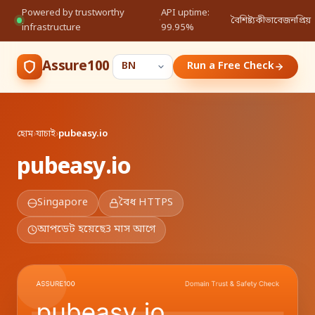
Powered by trustworthy
API uptime:
·
বৈশিষ্ট্য
কীভাবে
জনপ্রিয়
infrastructure
99.95%
Assure100
Run a Free Check
হোম
›
যাচাই
›
pubeasy.io
pubeasy.io
Singapore
বৈধ HTTPS
আপডেট হয়েছে
3 মাস আগে