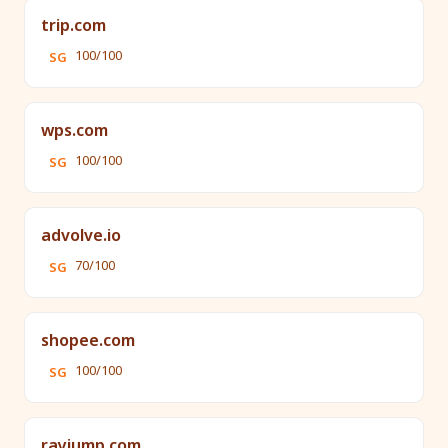
trip.com
100/100
SG
wps.com
100/100
SG
advolve.io
70/100
SG
shopee.com
100/100
SG
rayjump.com