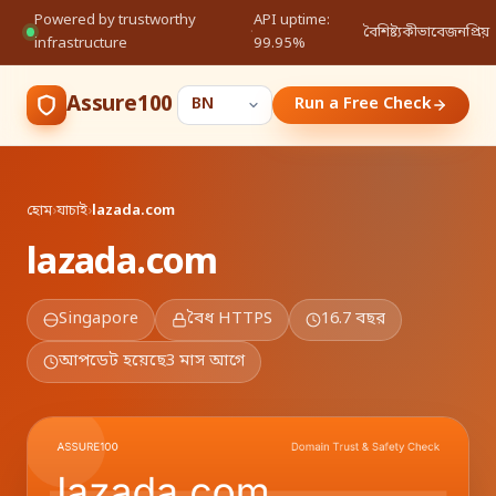
Powered by trustworthy
API uptime:
·
বৈশিষ্ট্য
কীভাবে
জনপ্রিয়
infrastructure
99.95%
Assure100
Run a Free Check
হোম
›
যাচাই
›
lazada.com
lazada.com
Singapore
বৈধ HTTPS
16.7 বছর
আপডেট হয়েছে
3 মাস আগে