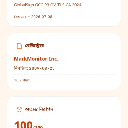
GlobalSign GCC R3 OV TLS CA 2024
বৈধ মেয়াদ:
2026-07-08
রেজিস্ট্রার
MarkMonitor Inc.
2009-08-25
নিবন্ধিত:
16.7 বছর
অত্যন্ত নিরাপদ
100