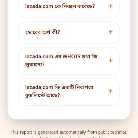
lazada.com কে নিবন্ধন করেছে?
স্কোরের অর্থ কী?
lazada.com এর WHOIS তথ্য কি
লুকানো?
lazada.com কি একটি নিরাপত্তা
ব্লকলিস্টে আছে?
This report is generated automatically from public technical