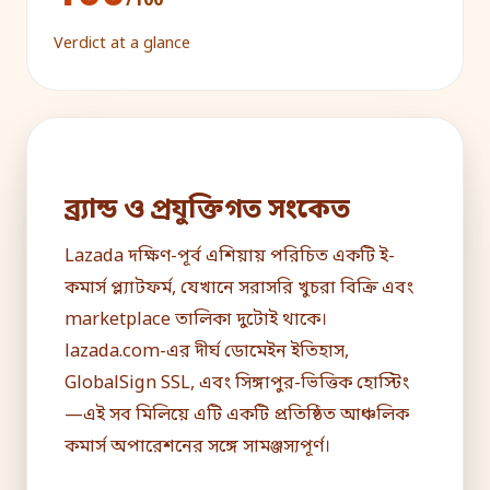
/100
Verdict at a glance
ব্র্যান্ড ও প্রযুক্তিগত সংকেত
Lazada দক্ষিণ-পূর্ব এশিয়ায় পরিচিত একটি ই-
কমার্স প্ল্যাটফর্ম, যেখানে সরাসরি খুচরা বিক্রি এবং
marketplace তালিকা দুটোই থাকে।
lazada.com-এর দীর্ঘ ডোমেইন ইতিহাস,
GlobalSign SSL, এবং সিঙ্গাপুর-ভিত্তিক হোস্টিং
—এই সব মিলিয়ে এটি একটি প্রতিষ্ঠিত আঞ্চলিক
কমার্স অপারেশনের সঙ্গে সামঞ্জস্যপূর্ণ।