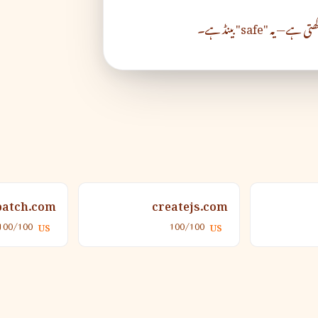
ی ہے — یہ "safe" بینڈ ہے۔
batch.com
createjs.com
100/100
100/100
US
US