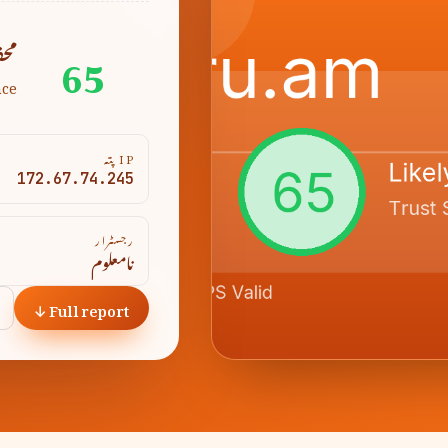
65
محف
nce
IP پتہ
172.67.74.245
رجسٹرار
نامعلوم
Full report ↓