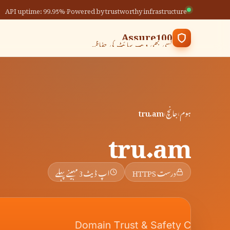
API uptime: 99.95%
·
Powered by trustworthy infrastructure
Assure100
کسی بھی ویب سائٹ کی حفاظت کی جانچ کریں
ہوم
›
جانچ
›
tru.am
tru.am
درست HTTPS
اپ ڈیٹ
3 مہینے پہلے