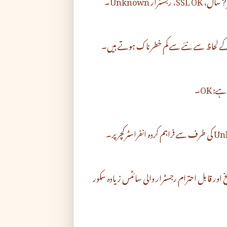
مار کے لحاظ سے نئے سے کم خطرناک ہوتے ہیں۔
 OK۔
درست SSL، کئی سالوں کی تاریخ اور قابل احترام رجسٹرار والی سائٹس زیادہ سکور