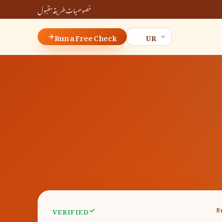
خصوصیات
طریقہ
مقبول
Run a Free Check
VERIFIED
R