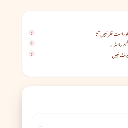
م رجسٹرار
پرنٹ نہیں