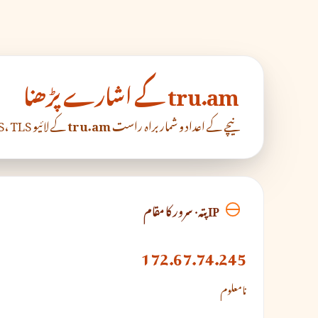
tru.am کے اشارے پڑھنا
نیچے کے اعداد و شمار براہ راست
tru.am
کے لائیو DNS، TLS اور RDAP جوابات سے آتے ہیں۔
IP پتہ · سرور کا مقام
172.67.74.245
نامعلوم