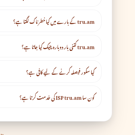
tru.am کے بارے میں کیا خطرناک لگتا ہے؟
tru.am کتنی بار دوبارہ چیک کیا جاتا ہے؟
کیا سکور فیصلہ کرنے کے لیے کافی ہے؟
کون سا ISP tru.am کی خدمت کرتا ہے؟
It