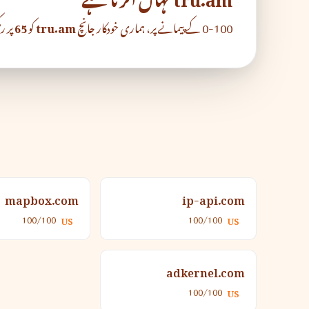
0-100 کے پیمانے پر، ہماری خودکار جانچ
tru.am
کو
65
پر رکھت
mapbox.com
ip-api.com
100/100
100/100
US
US
adkernel.com
100/100
US