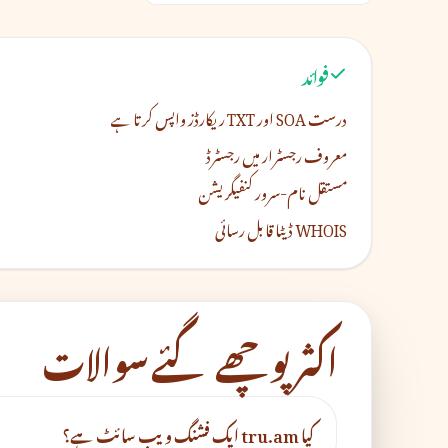
فوائد
درست SOA اور TXT ریکارڈز واپس کرتا ہے
معروف رجسٹرار میں رجسٹرڈ
مستقل نام-سرور کنفیگریشن
WHOIS ڈیٹا قابل رسائی
اکثر پوچھے گئے سوالات
کیا tru.am ایک فشنگ ویب سائٹ ہے؟