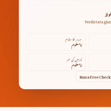
وظ
Verdict at a gla
سرور کا مقام
نامعلوم
ڈومین کی عمر
نامعلوم
Run a Free Check