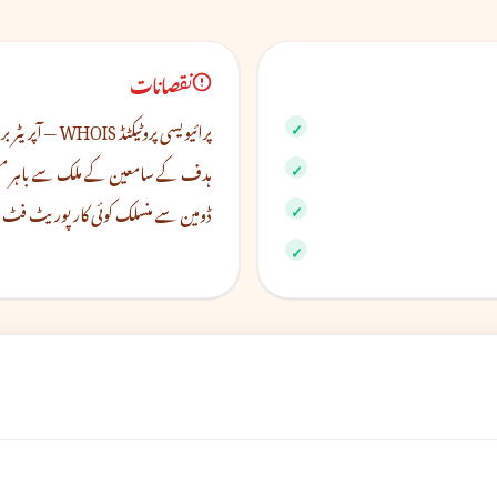
نقصانات
پرائیویسی پروٹیکٹڈ WHOIS — آپریٹر براہ راست نظر نہیں آتا
ہدف کے سامعین کے ملک سے باہر مقی
ڈومین سے منسلک کوئی کارپوریٹ فٹ 