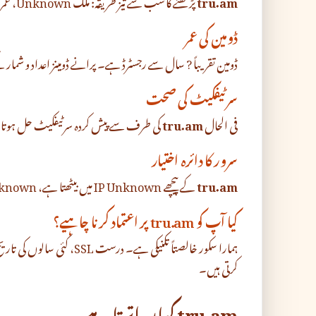
tru.am
پڑھنے کا سب سے تیز طریقہ: ملک Unknown، عمر ? سال، SSL OK، رجسٹرار Unknown۔
ڈومین کی عمر
ڈومین تقریباً ? سال سے رجسٹرڈ ہے۔ پرانے ڈومینز اعداد و ش
سرٹیفکیٹ کی صحت
فی الحال
tru.am
کی طرف سے پیش کردہ سرٹیفکیٹ حل ہوتا ہے:
سرور کا دائرہ اختیار
tru.am
کے پیچھے IP Unknown میں بیٹھتا ہے، Unknown کی طرف سے فراہم کردہ انفراسٹرکچر پر۔
کیا آپ کو tru.am پر اعتماد کرنا چاہیے؟
ہمارا سکور خالصتاً تکنیکی ہے۔ 
کرتی ہیں۔
tru.am کہاں اترتا ہے