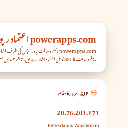
powerapps.com اعتماد رپورٹ
مائیکروسافٹ کا SSL قابلِ اعتماد اشارے ہیں، تاہم حساس معلومات سے پہلے درست یو آر ایل کی تصدیق ضروری ہے۔
IP پتہ · سرور کا مقام
20.76.201.171
Netherlands · Amsterdam