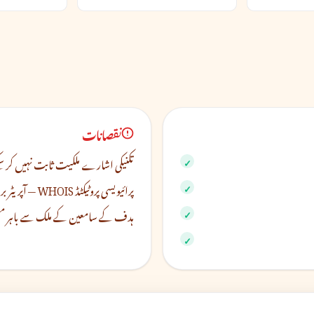
نقصانات
تکنیکی اشارے ملکیت ثابت نہیں کر سک
پرائیویسی پروٹیکٹڈ WHOIS — آپریٹر براہ راست نظر نہیں آتا
ہدف کے سامعین کے ملک سے باہر مقی