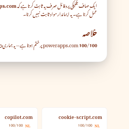
ایک صاف تکنیکی پروفائل صرف یہ ثابت کرتا ہے کہ
ps.com
عمل کرتا ہے۔ یہ ایماندار مواد ثابت نہیں کرتا۔
خلاصہ
100/100
powerapps.com
پر ختم ہوتا ہے — یہ ہماری پ
copilot.com
cookie-script.com
100/100
100/100
NL
NL