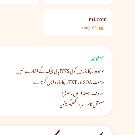
mi.com
100/100
NL
فوائد
موجودہ ریکارڈز میں کوئی DNS ہائی جیک کے اشارے نہیں
درست SOA اور TXT ریکارڈز واپس کرتا ہے
معروف رجسٹرار میں رجسٹرڈ
مستقل نام-سرور کنفیگریشن