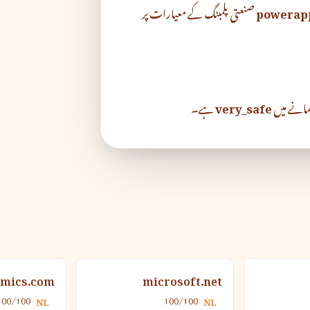
powerap
صنعتی پلمبنگ کے معیارات پر
یمانے میں
very_safe
ہے۔
mics.com
microsoft.net
100/100
100/100
NL
NL