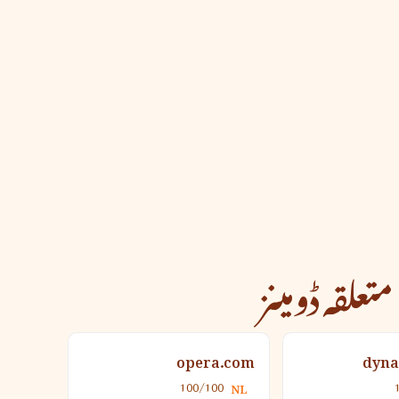
متعلقہ ڈومینز
opera.com
dyna
100/100
NL