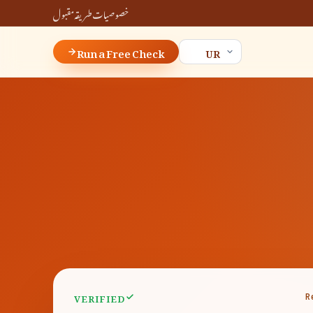
خصوصیات
طریقہ
مقبول
Run a Free Check
VERIFIED
R