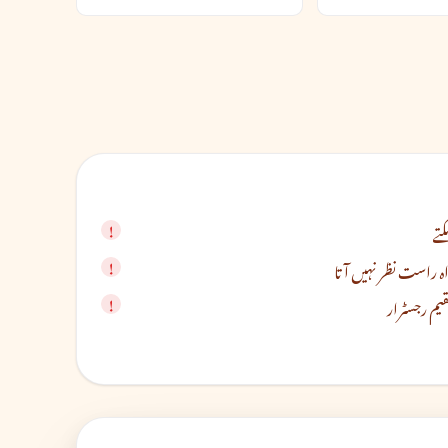
تے
م رجسٹرار