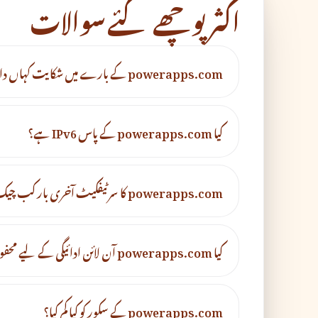
اکثر پوچھے گئے سوالات
powerapps.com کے بارے میں شکایت کہاں دائر کریں؟
کیا powerapps.com کے پاس IPv6 ہے؟
powerapps.com کا سرٹیفکیٹ آخری بار کب چیک کیا گیا تھا؟
کیا powerapps.com آن لائن ادائیگی کے لیے محفوظ ہے؟
powerapps.com کے سکور کو کیا کم کیا؟