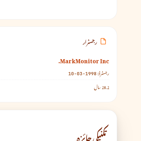
رجسٹرار
MarkMonitor Inc.
رجسٹرڈ:
1998-03-10
28.2 سال
تکنیکی جائزہ