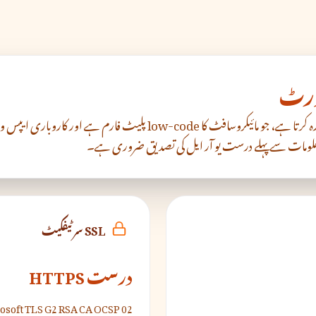
powerapps.com مائیکروسافٹ پاور ایپس کی طرف اشارہ کرتا ہے، جو مائیکر
SSL سرٹیفکیٹ
درست HTTPS
osoft TLS G2 RSA CA OCSP 02