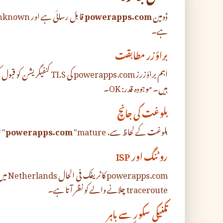
ڈومین
powerapps.com
ہے۔
براؤزر مطابقت
ہیں۔ موجودہ قدر: OK۔
بلوغت کی جانچ
بلوغت کے لحاظ سے،
"mature" زمرے میں آتا ہے — ریکارڈ پر تقریباً 28.2 سال۔
powerapps.com
روٹنگ اور ISP
traceroute چلانے والے کو نظر آتا ہے۔
تکنیکی سکور سے باہر