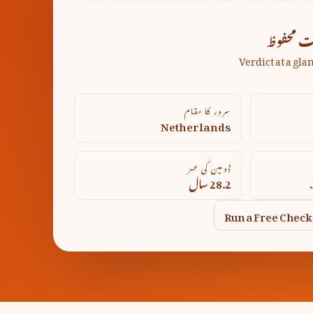
ت محفوظ
Verdict at a gla
سرور کا مقام
Netherlands
ڈومین کی عمر
28.2 سال
Run a Free Check