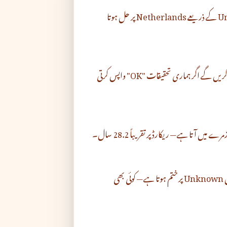
قابل رسائی ہے اور Unknown کے ذریعے Netherlands پر حل ہوتا
اہم براؤزرز powerapps.com کی TLS کنفیگریشن کو قبول کریں گے اگر ہماری تحقیقات "OK" واپس کرتی
powerapps.com کا ٹریفک فی الحال Netherlands میں Unknown پر ختم ہوتا ہے — کوئی بھی