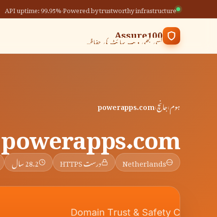
API uptime: 99.95%
·
Powered by trustworthy infrastructure
Assure100
کسی بھی ویب سائٹ کی حفاظت کی جانچ کریں
ہوم
›
جانچ
›
powerapps.com
powerapps.com
Netherlands
درست HTTPS
28.2 سال