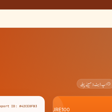
اپ ڈیٹ
3 مہینے پہلے
eport ID: #42CE0FB3