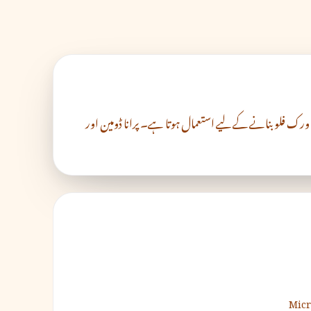
وسافٹ کا low-code پلیٹ فارم ہے اور کاروباری ایپس و ورک فلو بنانے کے لیے استعمال ہوتا ہے۔ پرانا ڈومین اور
Micr