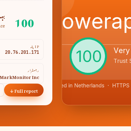
100
بہ
nce
IP پتہ
20.76.201.171
رجسٹرار
MarkMonitor Inc.
Full report ↓