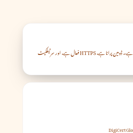
meta.com میٹا سے تعلق رکھتا ہے، جو Facebook، Instagram، WhatsApp اور دیگر صارفین کی ٹیکنالوجی مصنوعات کے پیچھے کمپنی ہے۔ ڈومین پرانا ہے، HTTPS فعال ہے، اور سرٹیفکیٹ
DigiCert Gl