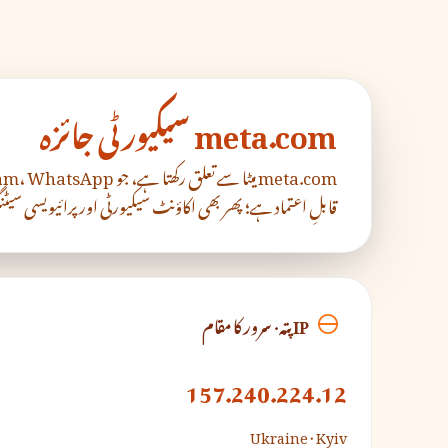
meta.com سیکیورٹی جائزہ
قابلِ اعتماد ہے؛ پھر بھی اکاؤنٹ سیکیورٹی اور پرائیویسی سیٹنگز
IP پتہ · سرور کا مقام
157.240.224.12
Ukraine · Kyiv