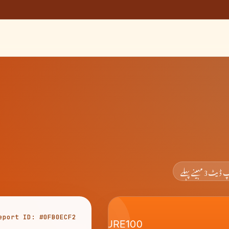
 ڈیٹ
3 مہینے پہلے
eport ID: #0FB0ECF2