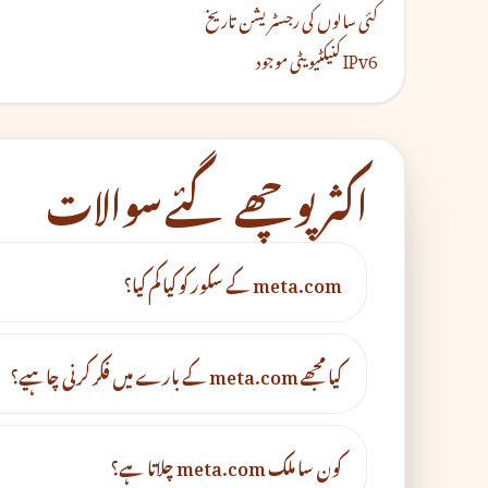
کئی سالوں کی رجسٹریشن تاریخ
IPv6 کنیکٹیویٹی موجود
اکثر پوچھے گئے سوالات
meta.com کے سکور کو کیا کم کیا؟
کیا مجھے meta.com کے بارے میں فکر کرنی چاہیے؟
کون سا ملک meta.com چلاتا ہے؟