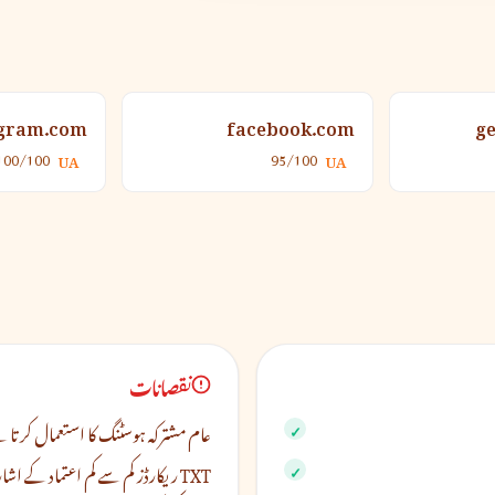
agram.com
facebook.com
g
100/100
95/100
UA
UA
نقصانات
عام مشترکہ ہوسٹنگ کا استعمال کرتا 
TXT ریکارڈز کم سے کم اعتماد کے اشارے ظاہر کرتے ہیں