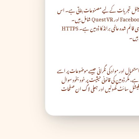
ر ڈیجیٹل تجربات کے لیے مصنوعات بناتی ہے۔ اس
کی معروف ترین سروسز میں Facebook، Instagram، WhatsApp اور Quest VR شامل ہیں۔
meta.com کی طویل عمر اس بات کی نشاندہی کرتی ہے کہ یہ کسی قائم شدہ عالمی برانڈ کا ڈومین ہے۔ HTTPS
استعمال اور مواد کی نگرانی جیسے موضوعات پر اسے
ی ہے، مگر ڈومین کی قانونی حیثیت پر خود بخود سوال
فیشل سائٹ کھولیں اور جعلی لاگ ان صفحات