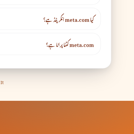
کیا meta.com انکرپٹڈ ہے؟
meta.com کتنا پرانا ہے؟
It