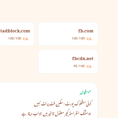
etadblock.com
fb.com
100/100
100/100
UA
UA
fbcdn.net
95/100
UA
فوائد
کوئی مشکوک پورٹ-سکین فٹ پرنٹ نہیں
ہوسٹنگ انفراسٹرکچر معقول تاخیر میں جواب دیتا ہے