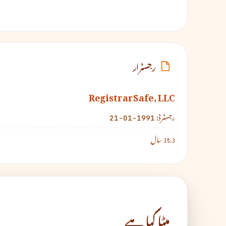
رجسٹرار
RegistrarSafe, LLC
رجسٹرڈ:
1991-01-21
35.3 سال
میٹا کیا ہے