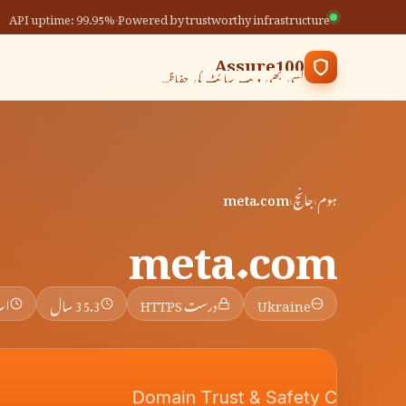
API uptime: 99.95%
·
Powered by trustworthy infrastructure
Assure100
کسی بھی ویب سائٹ کی حفاظت کی جانچ کریں
ہوم
›
جانچ
›
meta.com
meta.com
Ukraine
درست HTTPS
35.3 سال
اپ