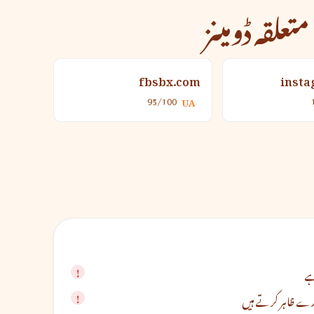
متعلقہ ڈومینز
fbsbx.com
inst
95/100
UA
ہے