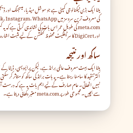
میٹا ایک بڑی ٹیکنالوجی کمپنی ہے جو سوشل میڈیا، میسجنگ او
اور DigiCert کا سرٹیفکیٹ محفوظ کنکشن کے لیے مثبت اشارہ ہیں۔
ساکھ اور نتیجہ
میٹا ایک بہت معروف عالمی برانڈ ہے، لیکن پرائیویسی، ڈیٹا کے 
اکثر تنقید کا سامنا رہتا ہے۔ یہ بات برانڈ کی ساکھ کو متاثر کر سکت
نہیں اٹھاتی۔ عام صارف کے لیے اہم بات یہ ہے کہ درست آ
سے بچیں۔ مجموعی طور پر meta.com معتبر دکھائی دیتا ہے۔