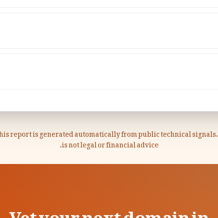
his report is generated automatically from public technical signals. 
is not legal or financial advice.
Vet your next domain in