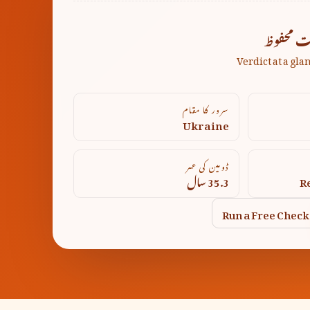
ت محفوظ
Verdict at a gla
سرور کا مقام
Ukraine
ڈومین کی عمر
R
35.3 سال
Run a Free Check