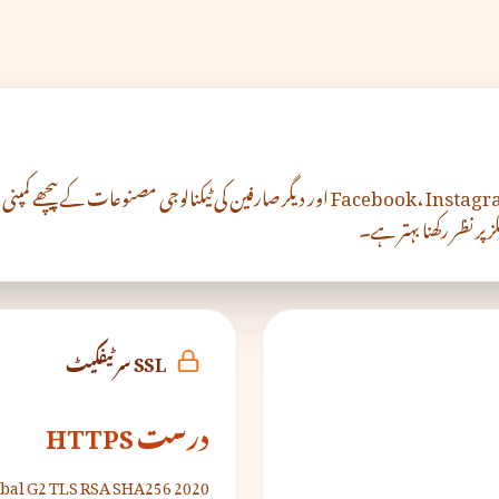
 پر نظر رکھنا بہتر ہے۔
SSL سرٹیفکیٹ
درست HTTPS
obal G2 TLS RSA SHA256 2020