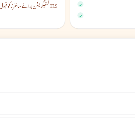
TLS کنفیگریشن پرانے سائفرز کو قبول کرتا ہے