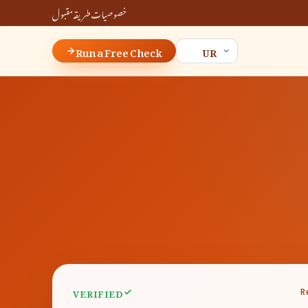
خصوصیات
طریقہ
مقبول
Run a Free Check
VERIFIED
R