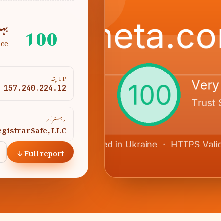
100
بہ
nce
IP پتہ
157.240.224.12
رجسٹرار
egistrarSafe, LLC
Full report ↓