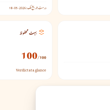
درست تاریخ تک:
2026-05-18
بہت محفوظ
100
/100
Verdict at a glance