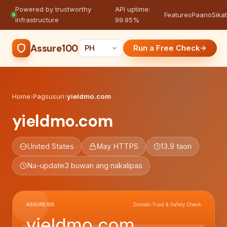
Powered by trustworthy
API uptime:
·
Features
Paano
Sikat
infrastructure
99.95%
Assure100
Run a Free Check
Home
›
Pagsusuri
›
yieldmo.com
yieldmo.com
United States
May HTTPS
13.9 taon
Na-update
3 buwan ang nakalipas