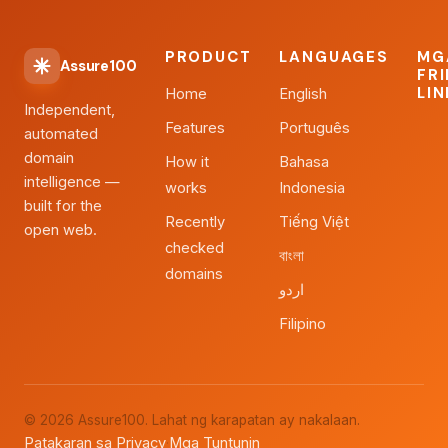
PRODUCT
LANGUAGES
MG
Assure100
FR
LI
Home
English
Independent,
Features
Português
automated
domain
How it
Bahasa
intelligence —
works
Indonesia
built for the
Recently
Tiếng Việt
open web.
checked
বাংলা
domains
اردو
Filipino
© 2026 Assure100. Lahat ng karapatan ay nakalaan.
Patakaran sa Privacy
Mga Tuntunin
·