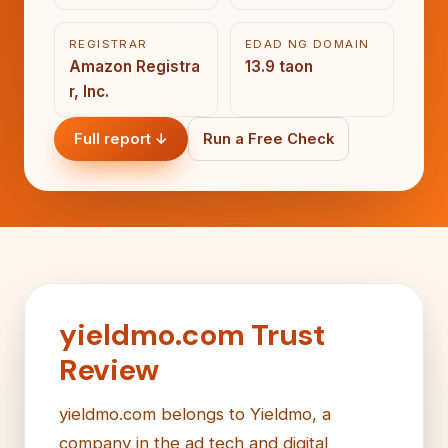
REGISTRAR
EDAD NG DOMAIN
Amazon Registra
13.9 taon
r, Inc.
Full report ↓
Run a Free Check
yieldmo.com Trust
Review
yieldmo.com belongs to Yieldmo, a
company in the ad tech and digital