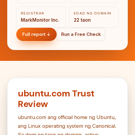
REGISTRAR
EDAD NG DOMAIN
MarkMonitor Inc.
22 taon
Full report ↓
Run a Free Check
ubuntu.com Trust
Review
ubuntu.com ang official home ng Ubuntu,
ang Linux operating system ng Canonical.
Sa dami ng taon ng domain, active