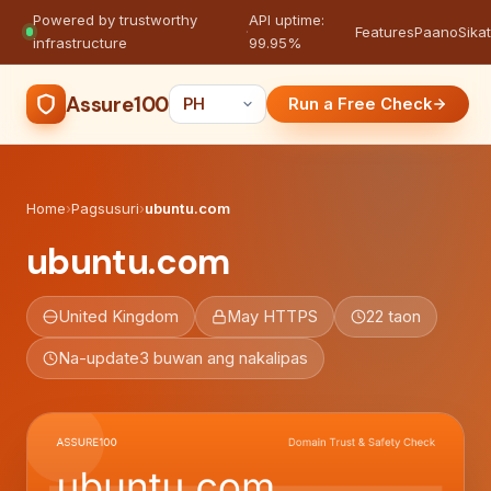
Powered by trustworthy
API uptime:
·
Features
Paano
Sikat
infrastructure
99.95%
Assure100
Run a Free Check
Home
›
Pagsusuri
›
ubuntu.com
ubuntu.com
United Kingdom
May HTTPS
22 taon
Na-update
3 buwan ang nakalipas