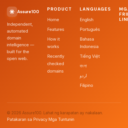
PRODUCT
LANGUAGES
MG
Assure100
FR
LI
Home
English
Independent,
Features
Português
automated
domain
How it
Bahasa
intelligence —
works
Indonesia
built for the
Recently
Tiếng Việt
open web.
checked
বাংলা
domains
اردو
Filipino
© 2026 Assure100. Lahat ng karapatan ay nakalaan.
Patakaran sa Privacy
Mga Tuntunin
·