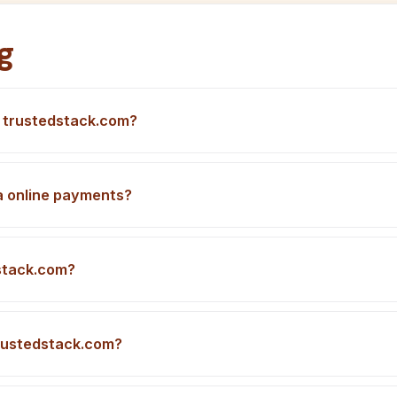
g
g trustedstack.com?
a online payments?
stack.com?
trustedstack.com?