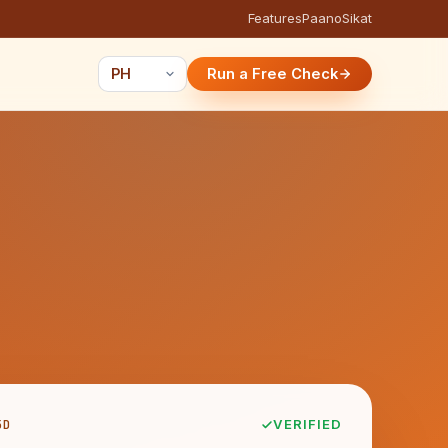
Features
Paano
Sikat
Run a Free Check
5D
VERIFIED