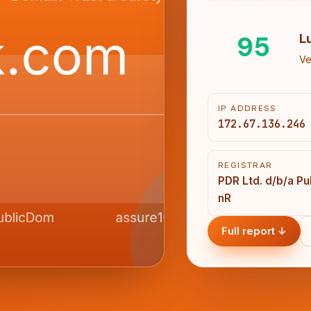
95
L
Ve
IP ADDRESS
172.67.136.246
REGISTRAR
PDR Ltd. d/b/a P
nR
Full report ↓