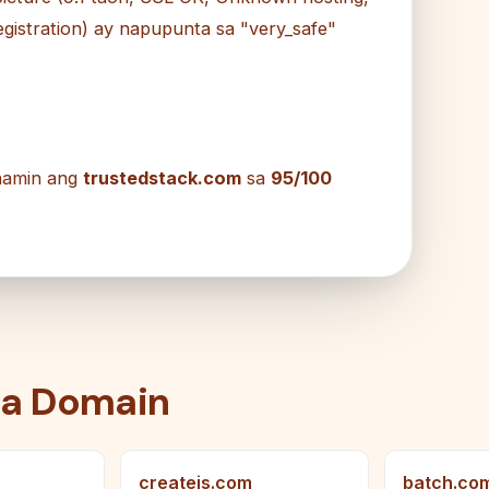
gistration) ay napupunta sa "very_safe"
 namin ang
trustedstack.com
sa
95/100
na Domain
createjs.com
batch.co