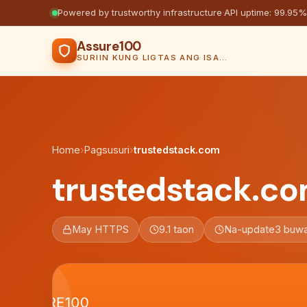
Powered by trustworthy infrastructure
·
API uptime: 99.95%
Assure100
SURIIN KUNG LIGTAS ANG ISANG WEBSITE
Home
›
Pagsusuri
›
trustedstack.com
trustedstack.c
May HTTPS
9.1 taon
Na-update
3 buwa