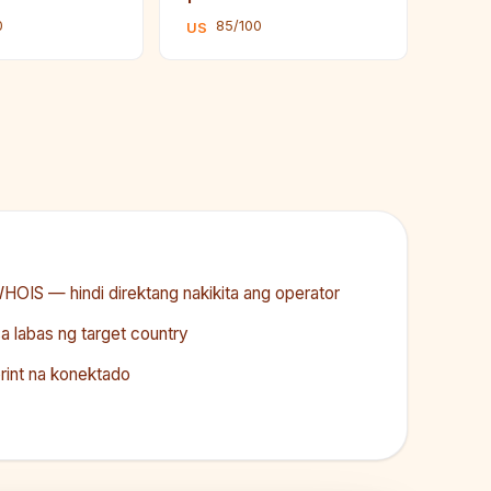
0
85/100
US
HOIS — hindi direktang nakikita ang operator
a labas ng target country
rint na konektado