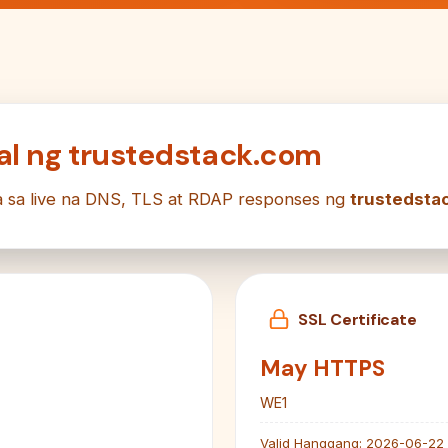
al ng trustedstack.com
a sa live na DNS, TLS at RDAP responses ng
trustedsta
SSL Certificate
May HTTPS
WE1
Valid Hanggang:
2026-06-22