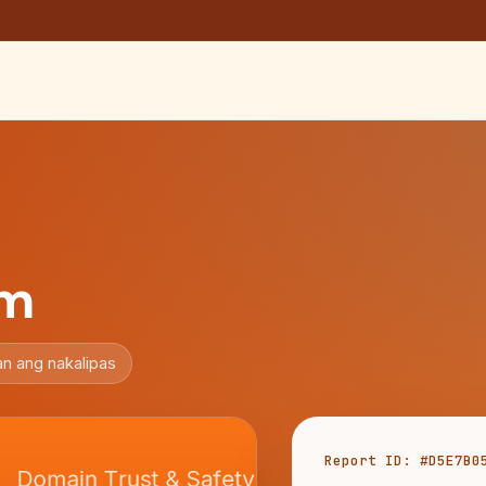
om
n ang nakalipas
Report ID: #D5E7B0