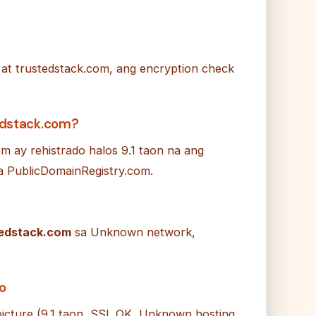
r at trustedstack.com, ang encryption check
edstack.com?
m ay rehistrado halos 9.1 taon na ang
a PublicDomainRegistry.com.
tedstack.com
sa Unknown network,
to
icture (9.1 taon, SSL OK, Unknown hosting,