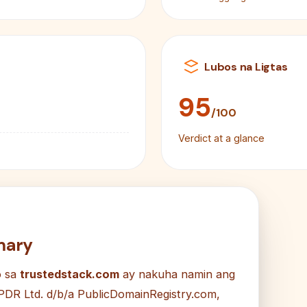
Lubos na Ligtas
95
/100
Verdict at a glance
mary
o sa
trustedstack.com
ay nakuha namin ang
PDR Ltd. d/b/a PublicDomainRegistry.com,