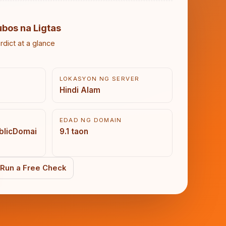
ubos na Ligtas
rdict at a glance
LOKASYON NG SERVER
Hindi Alam
EDAD NG DOMAIN
ublicDomai
9.1 taon
Run a Free Check