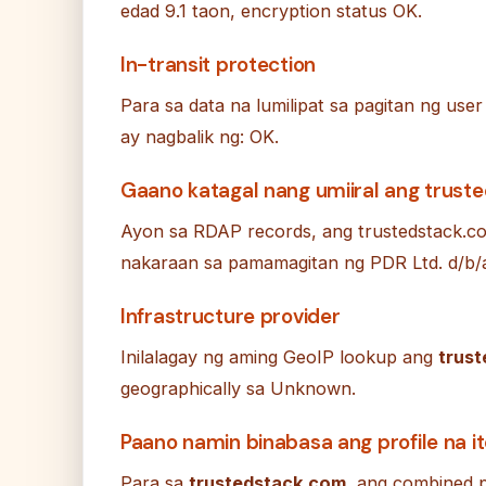
edad 9.1 taon, encryption status OK.
In-transit protection
Para sa data na lumilipat sa pagitan ng use
ay nagbalik ng: OK.
Gaano katagal nang umiiral ang trust
Ayon sa RDAP records, ang trustedstack.co
nakaraan sa pamamagitan ng PDR Ltd. d/b/
Infrastructure provider
Inilalagay ng aming GeoIP lookup ang
trus
geographically sa Unknown.
Paano namin binabasa ang profile na i
Para sa
trustedstack.com
, ang combined p