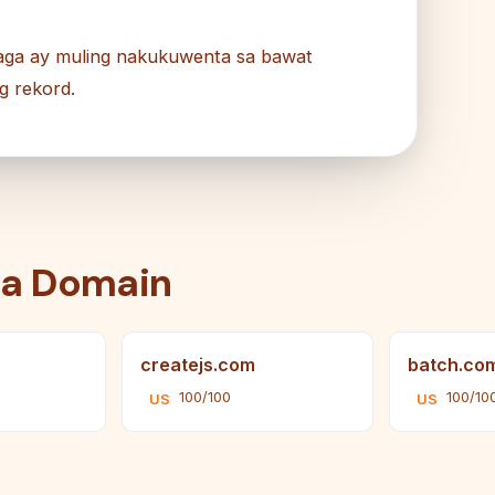
laga ay muling nakukuwenta sa bawat
g rekord.
na Domain
createjs.com
batch.co
100/100
100/10
US
US