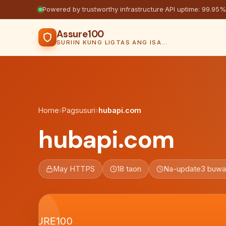
Powered by trustworthy infrastructure
·
API uptime: 99.95%
Assure100
SURIIN KUNG LIGTAS ANG ISANG WEBSITE
Home
›
Pagsusuri
›
hubapi.com
hubapi.com
May HTTPS
18 taon
Na-update
3 buwa