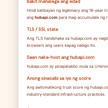
Bakit mahalaga ang edad
Hindi katibayan ng legitimacy ang 18-year t
ang
hubapi.com
para mag-accumulate ng re
TLS / SSL state
Ang TLS handshake sa hubapi.com ay nagba
browsers ang users kapag nabigo ito.
Saan naka-host ang hubapi.com
hubapi.com ay pinapatakbo mula sa Unkn
Anong sinasabi sa iyo ng score
Ang awtomatikong trust score ng hubapi.c
industry-standard infrastructure practices.