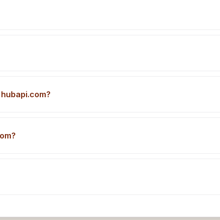
g hubapi.com?
com?