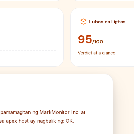
Lubos na Ligtas
95
/100
Verdict at a glance
 pamamagitan ng MarkMonitor Inc. at
a apex host ay nagbalik ng: OK.