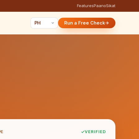
Features
Paano
Sikat
Run a Free Check
9E
VERIFIED