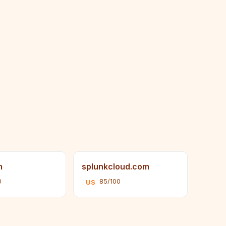
m
splunkcloud.com
0
85/100
US