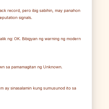
rack record, pero ibig sabihin, may panahon
putation signals.
lik ng: OK. Bibigyan ng warning ng modern
own sa pamamagitan ng Unknown.
om ay sinasalamin kung sumusunod ito sa