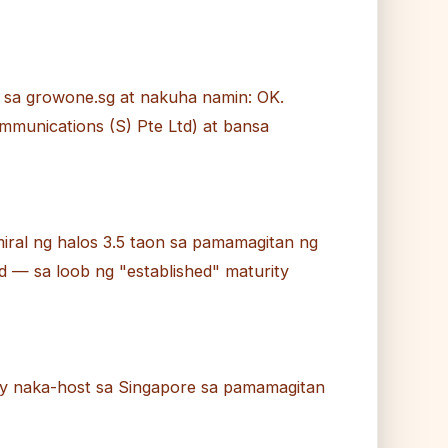
sa growone.sg at nakuha namin: OK.
munications (S) Pte Ltd) at bansa
iral ng halos 3.5 taon sa pamamagitan ng
— sa loob ng "established" maturity
ay naka-host sa Singapore sa pamamagitan