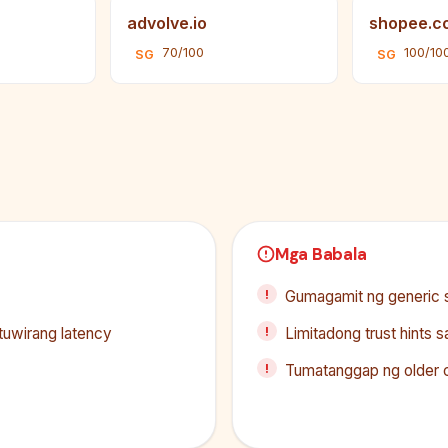
advolve.io
shopee.c
70/100
100/10
SG
SG
Mga Babala
Gumagamit ng generic 
tuwirang latency
Limitadong trust hints 
Tumatanggap ng older c