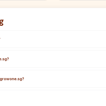
g
?
e.sg?
a growone.sg?