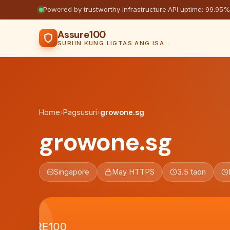
Powered by trustworthy infrastructure
·
API uptime: 99.95%
Assure100
SURIIN KUNG LIGTAS ANG ISANG WEBSITE
Home
›
Pagsusuri
›
growone.sg
growone.sg
Singapore
May HTTPS
3.5 taon