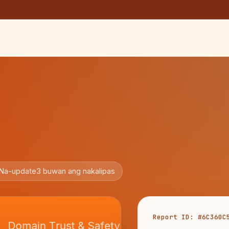
Na-update
3 buwan ang nakalipas
Report ID: #6C360C