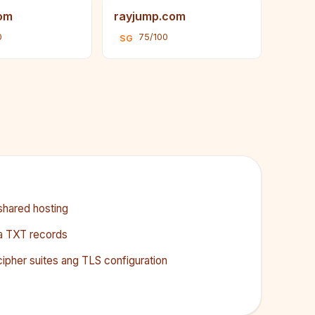
om
rayjump.com
0
75/100
SG
shared hosting
sa TXT records
ipher suites ang TLS configuration