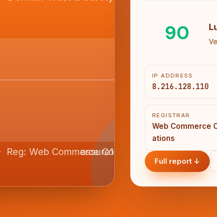
90
L
Ve
IP ADDRESS
8.216.128.110
REGISTRAR
Web Commerce 
ations
Full report ↓