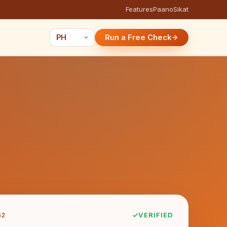
Features
Paano
Sikat
Run a Free Check
52
VERIFIED