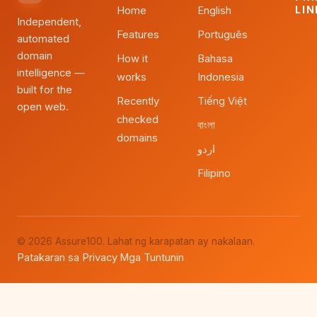
LI
Home
English
Independent,
Features
Português
automated
domain
How it
Bahasa
intelligence —
works
Indonesia
built for the
Recently
Tiếng Việt
open web.
checked
বাংলা
domains
اردو
Filipino
© 2026 Assure100. Lahat ng karapatan ay nakalaan.
Patakaran sa Privacy
Mga Tuntunin
·