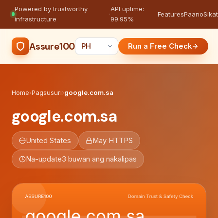
Powered by trustworthy
API uptime:
·
Features
Paano
Sikat
infrastructure
99.95%
Assure100
Run a Free Check
Home
›
Pagsusuri
›
google.com.sa
google.com.sa
United States
May HTTPS
Na-update
3 buwan ang nakalipas