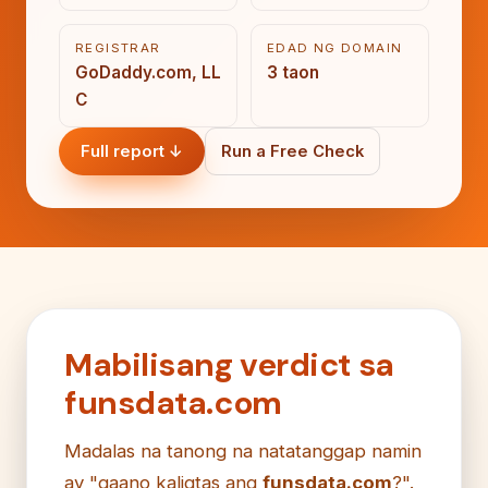
REGISTRAR
EDAD NG DOMAIN
GoDaddy.com, LL
3 taon
C
Full report ↓
Run a Free Check
Mabilisang verdict sa
funsdata.com
Madalas na tanong na natatanggap namin
ay "gaano kaligtas ang
funsdata.com
?".