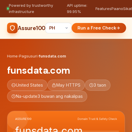
Powered by trustworthy
API uptime:
·
Features
Paano
Sikat
infrastructure
99.95%
Assure100
Run a Free Check
Home
›
Pagsusuri
›
funsdata.com
funsdata.com
United States
May HTTPS
3 taon
Na-update
3 buwan ang nakalipas