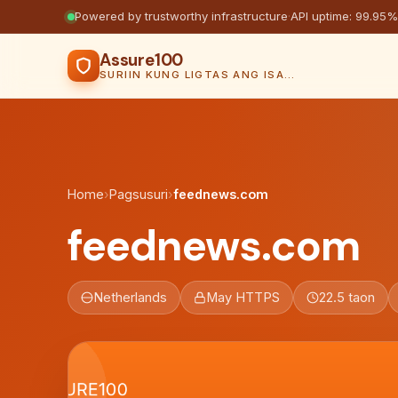
Powered by trustworthy infrastructure
·
API uptime: 99.95%
Assure100
SURIIN KUNG LIGTAS ANG ISANG WEBSITE
Home
›
Pagsusuri
›
feednews.com
feednews.com
Netherlands
May HTTPS
22.5 taon