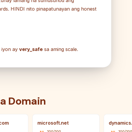
patunay lamang na sumusunod ang
ards. HINDI nito pinapatunayan ang honest
iyon ay
very_safe
sa aming scale.
na Domain
.com
microsoft.net
dynamics
100/100
100/10