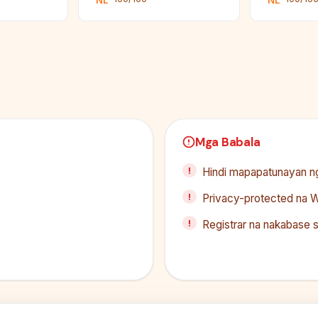
NL
NL
Mga Babala
Hindi mapapatunayan ng
Privacy-protected na W
Registrar na nakabase s