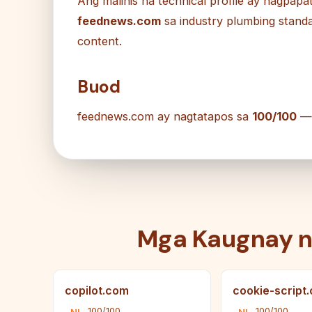
Ang malinis na technical profile ay nagpa
feednews.com
sa industry plumbing stand
content.
Buod
feednews.com ay nagtatapos sa
100/100
— 
Mga Kaugnay 
copilot.com
cookie-script
100/100
100/100