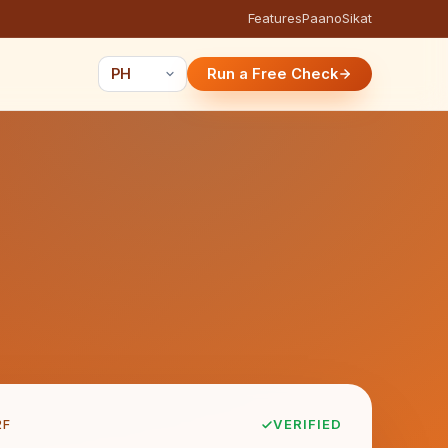
Features
Paano
Sikat
Run a Free Check
2F
VERIFIED