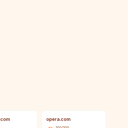
.com
opera.com
0
100/100