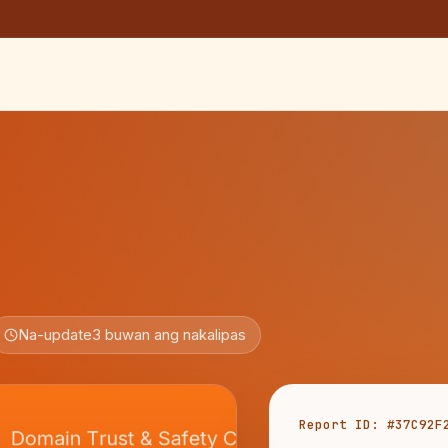
Na-update
3 buwan ang nakalipas
Report ID: #37C92F