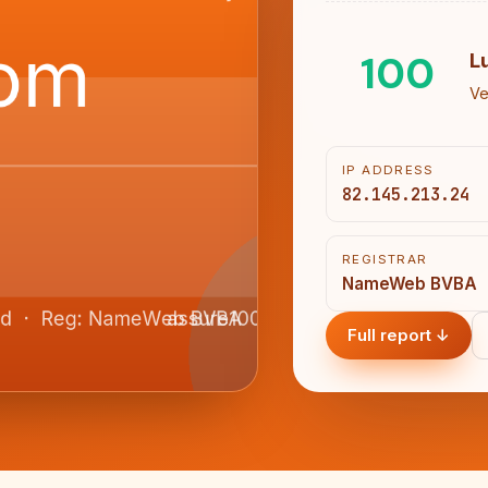
100
L
Ve
IP ADDRESS
82.145.213.24
REGISTRAR
NameWeb BVBA
Full report ↓