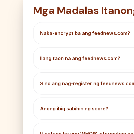
Mga Madalas Itanon
Naka-encrypt ba ang feednews.com?
Ilang taon na ang feednews.com?
Sino ang nag-register ng feednews.co
Anong ibig sabihin ng score?
Itinatago ba ang WHOIS information n