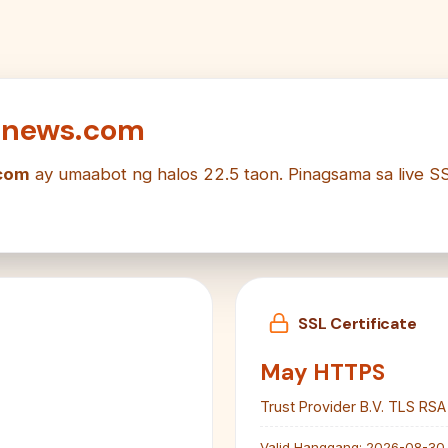
ednews.com
com
ay umaabot ng halos 22.5 taon. Pinagsama sa live SSL
SSL Certificate
May HTTPS
Trust Provider B.V. TLS RSA
Valid Hanggang:
2026-08-30