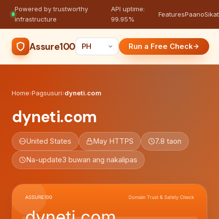
Powered by trustworthy
API uptime:
·
Features
Paano
Sikat
infrastructure
99.95%
Assure100
Run a Free Check
Home
›
Pagsusuri
›
dyneti.com
dyneti.com
United States
May HTTPS
7.8 taon
Na-update
3 buwan ang nakalipas