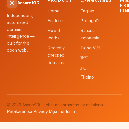
PRODUCT
LANGUAGES
MG
Assure100
FR
LI
Home
English
Independent,
Features
Português
automated
domain
How it
Bahasa
intelligence —
works
Indonesia
built for the
Recently
Tiếng Việt
open web.
checked
বাংলা
domains
اردو
Filipino
© 2026 Assure100. Lahat ng karapatan ay nakalaan.
Patakaran sa Privacy
Mga Tuntunin
·