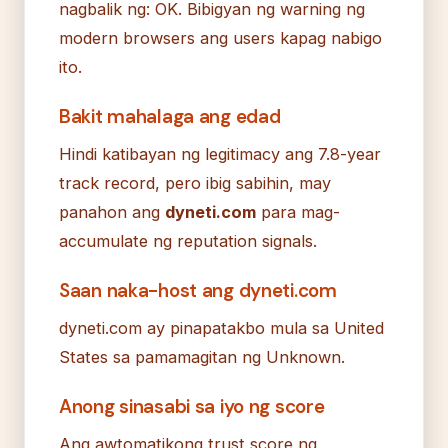
nagbalik ng: OK. Bibigyan ng warning ng
modern browsers ang users kapag nabigo
ito.
Bakit mahalaga ang edad
Hindi katibayan ng legitimacy ang 7.8-year
track record, pero ibig sabihin, may
panahon ang
dyneti.com
para mag-
accumulate ng reputation signals.
Saan naka-host ang dyneti.com
dyneti.com ay pinapatakbo mula sa United
States sa pamamagitan ng Unknown.
Anong sinasabi sa iyo ng score
Ang awtomatikong trust score ng