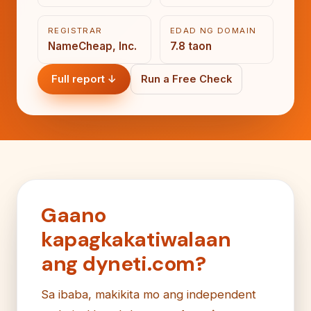
REGISTRAR
EDAD NG DOMAIN
NameCheap, Inc.
7.8 taon
Full report ↓
Run a Free Check
Gaano
kapagkakatiwalaan
ang dyneti.com?
Sa ibaba, makikita mo ang independent