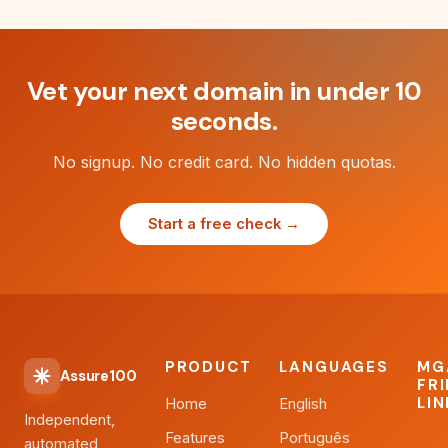
Vet your next domain in under 10
seconds.
No signup. No credit card. No hidden quotas.
Start a free check →
PRODUCT
LANGUAGES
MG
Assure100
FR
LI
Home
English
Independent,
Features
Português
automated