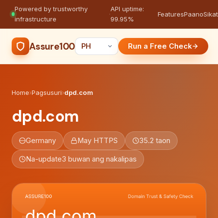
Powered by trustworthy
API uptime:
·
Features
Paano
Sikat
infrastructure
99.95%
Assure100
Run a Free Check
Home
›
Pagsusuri
›
dpd.com
dpd.com
Germany
May HTTPS
35.2 taon
Na-update
3 buwan ang nakalipas