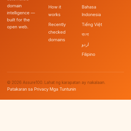
domain
How it
Bahasa
intelligence —
works
Indonesia
built for the
Recently
Tiếng Việt
open web.
checked
বাংলা
domains
اردو
Filipino
© 2026 Assure100. Lahat ng karapatan ay nakalaan.
Patakaran sa Privacy
Mga Tuntunin
·