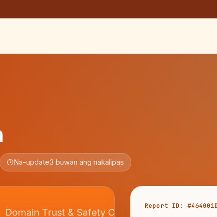
m
Na-update
3 buwan ang nakalipas
Report ID: #464001