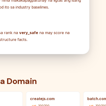
 hindi makakapagpatunay na ligtas ang isang
 ito sa industry baselines.
sa rank na
very_safe
na may score na
tructure facts.
na Domain
createjs.com
batch.co
100/100
100/10