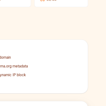
US
 domain
ema.org metadata
dynamic IP block