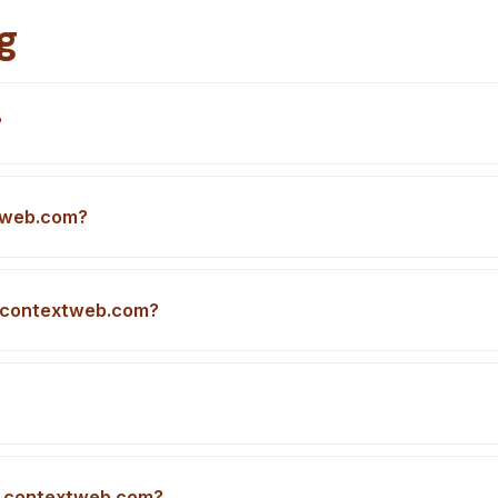
g
?
tweb.com?
a contextweb.com?
ng contextweb.com?