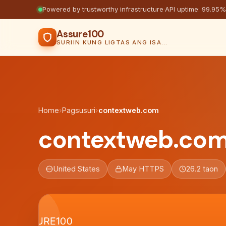
Powered by trustworthy infrastructure
·
API uptime: 99.95%
Assure100
SURIIN KUNG LIGTAS ANG ISANG WEBSITE
Home
›
Pagsusuri
›
contextweb.com
contextweb.co
United States
May HTTPS
26.2 taon