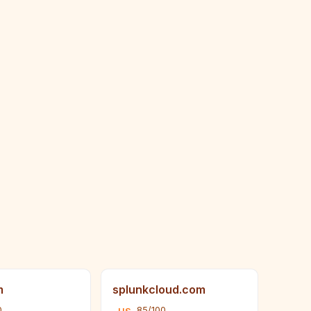
m
splunkcloud.com
0
85/100