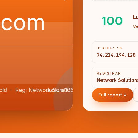
100
L
Ve
IP ADDRESS
74.214.194.128
REGISTRAR
Network Solution
Full report ↓