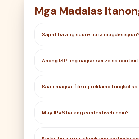
Mga Madalas Itanon
Sapat ba ang score para magdesisyon
Anong ISP ang nagse-serve sa contex
Saan magsa-file ng reklamo tungkol s
May IPv6 ba ang contextweb.com?
Kailan huling na-check ang sertipiko 