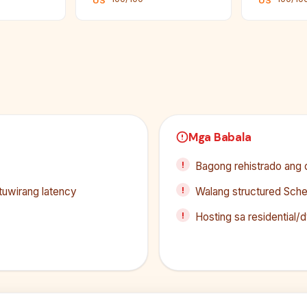
US
US
Mga Babala
Bagong rehistrado ang
tuwirang latency
Walang structured Sch
Hosting sa residential/