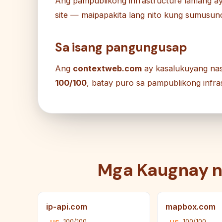
Ang pampublikong infrastructure lamang ay
site — maipapakita lang nito kung sumusunod
Sa isang pangungusap
Ang
contextweb.com
ay kasalukuyang na
100/100
, batay puro sa pampublikong infras
Mga Kaugnay 
ip-api.com
mapbox.com
100/100
100/100