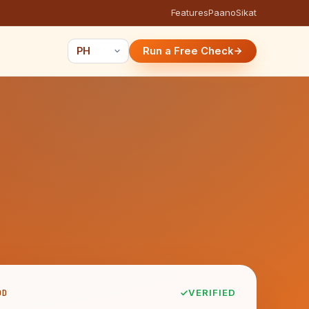
Features
Paano
Sikat
Run a Free Check
DD
VERIFIED