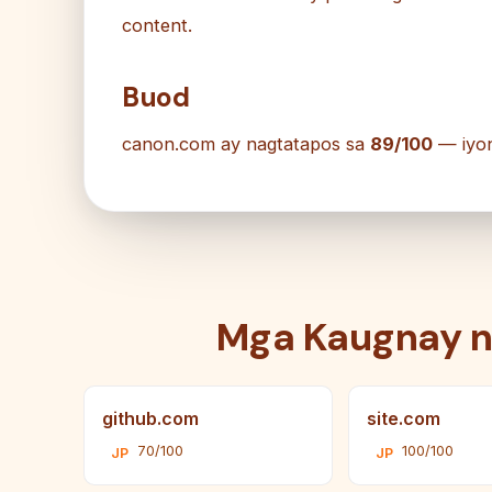
content.
Buod
canon.com ay nagtatapos sa
89/100
— iyo
Mga Kaugnay 
github.com
site.com
70/100
100/100
JP
JP