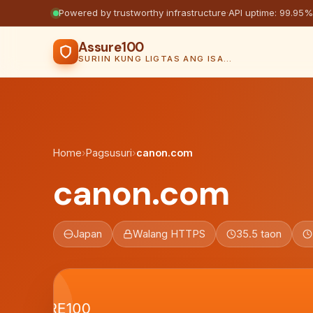
Powered by trustworthy infrastructure
·
API uptime: 99.95%
Assure100
SURIIN KUNG LIGTAS ANG ISANG WEBSITE
Home
›
Pagsusuri
›
canon.com
canon.com
Japan
Walang HTTPS
35.5 taon