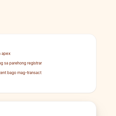
a apex
g sa parehong registrar
ntent bago mag-transact