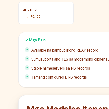
uncn.jp
70/100
JP
Mga Plus
Available na pampublikong RDAP record
Sumusuporta ang TLS sa modernong cipher su
Stable nameservers sa NS records
Tamang configured DNS records
Mga Madalas Itanon