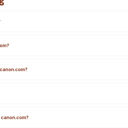
?
com?
a canon.com?
ng canon.com?