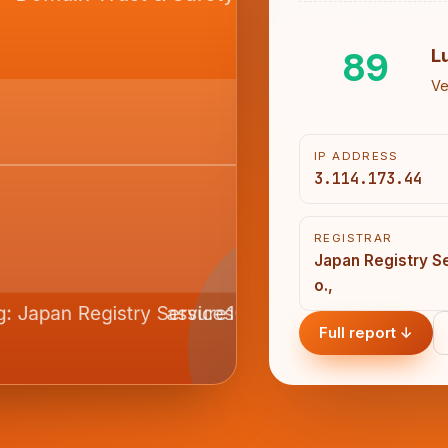
89
L
Ve
IP ADDRESS
3.114.173.44
REGISTRAR
Japan Registry S
o.,
Full report ↓