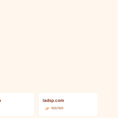
p
ladsp.com
100/100
JP