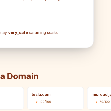
n ay
very_safe
sa aming scale.
na Domain
tesla.com
microad.j
100/100
70/100
JP
JP