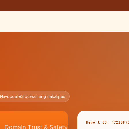
Na-update
3 buwan ang nakalipas
Report ID: #722DF9