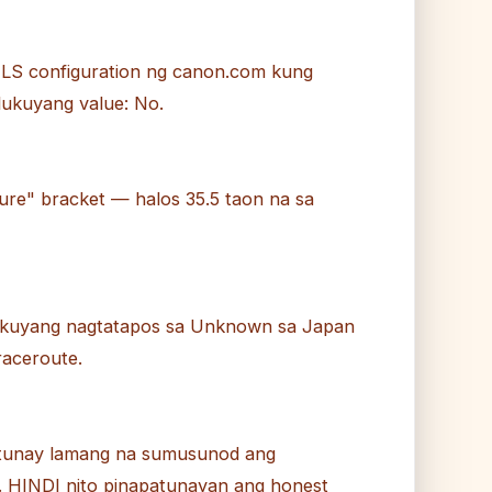
LS configuration ng canon.com kung
lukuyang value: No.
re" bracket — halos 35.5 taon na sa
lukuyang nagtatapos sa Unknown sa Japan
raceroute.
patunay lamang na sumusunod ang
. HINDI nito pinapatunayan ang honest