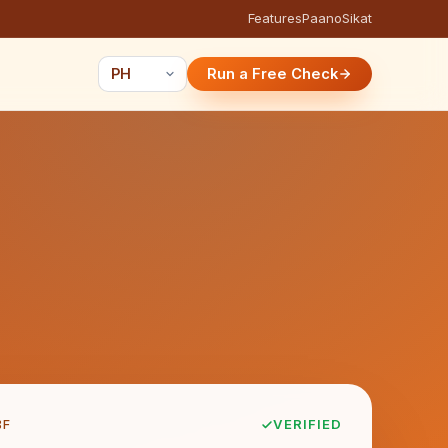
Features
Paano
Sikat
Run a Free Check
8F
VERIFIED