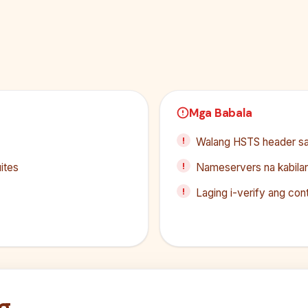
Mga Babala
Walang HSTS header s
ites
Nameservers na kabilan
Laging i-verify ang co
g