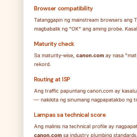
Browser compatibility
Tatanggapin ng mainstream browsers ang T
magbabalik ng "OK" ang aming probe. Kasa
Maturity check
Sa maturity-wise,
canon.com
ay nasa "matu
rekord.
Routing at ISP
Ang traffic papuntang canon.com ay kasa
— nakikita ng sinumang nagpapatakbo ng t
Lampas sa technical score
Ang malinis na technical profile ay nagpa
canon.com
sa industry plumbing standards