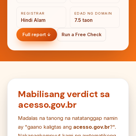
REGISTRAR
EDAD NG DOMAIN
Hindi Alam
7.5 taon
Full report ↓
Run a Free Check
Mabilisang verdict sa
acesso.gov.br
Madalas na tanong na natatanggap namin
ay "gaano kaligtas ang
acesso.gov.br
?".
Nakapagkompyut kami ng awtomatikong