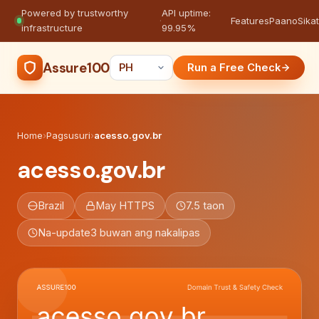
Powered by trustworthy
API uptime:
·
Features
Paano
Sikat
infrastructure
99.95%
Assure100
Run a Free Check
Home
›
Pagsusuri
›
acesso.gov.br
acesso.gov.br
Brazil
May HTTPS
7.5 taon
Na-update
3 buwan ang nakalipas