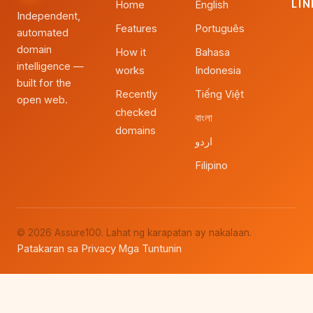
LI
Home
English
Independent,
Features
Português
automated
domain
How it
Bahasa
intelligence —
works
Indonesia
built for the
Recently
Tiếng Việt
open web.
checked
বাংলা
domains
اردو
Filipino
© 2026 Assure100. Lahat ng karapatan ay nakalaan.
Patakaran sa Privacy
Mga Tuntunin
·