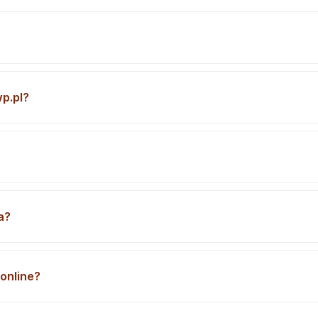
p.pl?
a?
online?