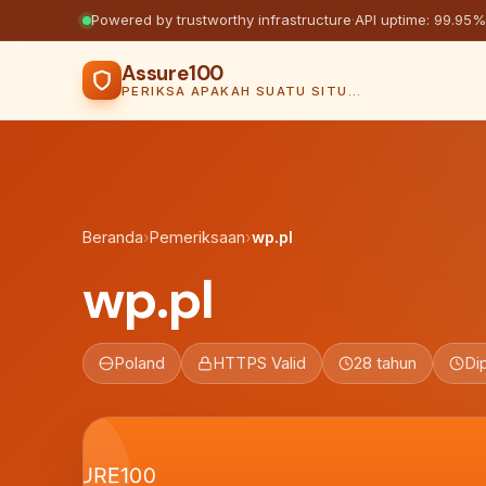
Powered by trustworthy infrastructure
·
API uptime: 99.95%
Assure100
PERIKSA APAKAH SUATU SITUS AMAN
Beranda
›
Pemeriksaan
›
wp.pl
wp.pl
Poland
HTTPS Valid
28 tahun
Di