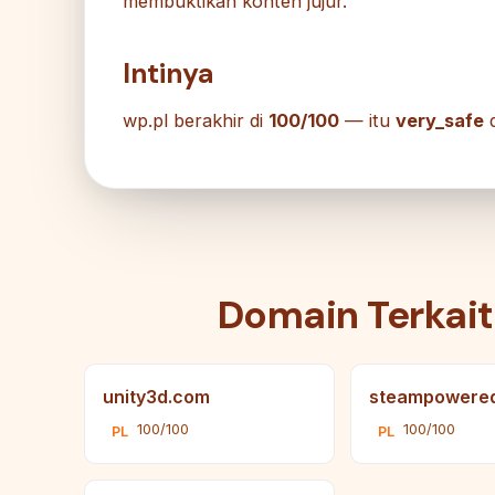
membuktikan konten jujur.
Intinya
wp.pl berakhir di
100/100
— itu
very_safe
d
Domain Terkait
unity3d.com
steampowere
100/100
100/100
PL
PL