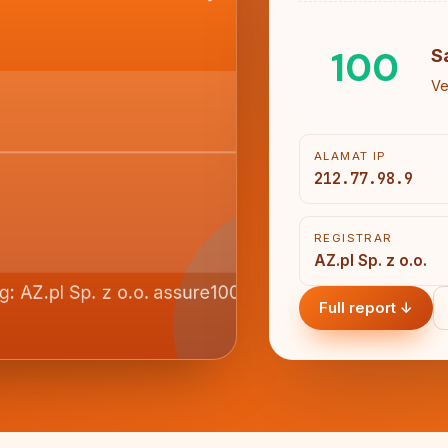
100
S
Ve
ALAMAT IP
212.77.98.9
REGISTRAR
AZ.pl Sp. z o.o.
Full report ↓