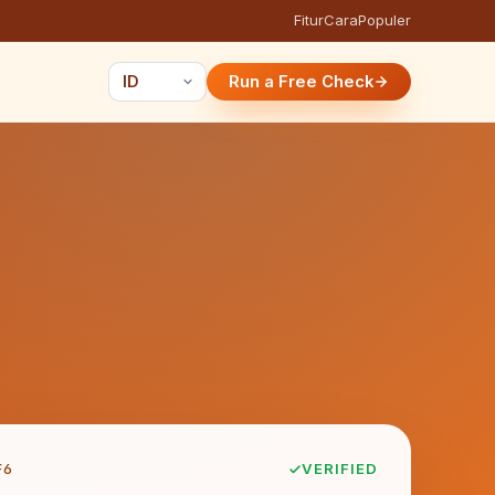
Fitur
Cara
Populer
Run a Free Check
F6
VERIFIED