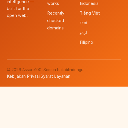
intelligence —
works
Indonesia
built for the
Recently
Tiếng Việt
open web.
checked
বাংলা
domains
اردو
Filipino
© 2026 Assure100. Semua hak dilindungi.
Kebijakan Privasi
Syarat Layanan
·