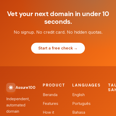
Vet your next domain in under 10
seconds.
No signup. No credit card. No hidden quotas.
Start a free check →
PRODUCT
LANGUAGES
TA
Assure100
SA
Beranda
English
Independent,
Features
Português
automated
domain
How it
Bahasa