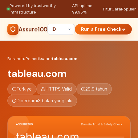
Powered by trustworthy
API uptime:
·
Fitur
Cara
Populer
infrastructure
99.95%
Assure100
Run a Free Check
Beranda
›
Pemeriksaan
›
tableau.com
tableau.com
Türkiye
HTTPS Valid
29.9 tahun
Diperbarui
3 bulan yang lalu