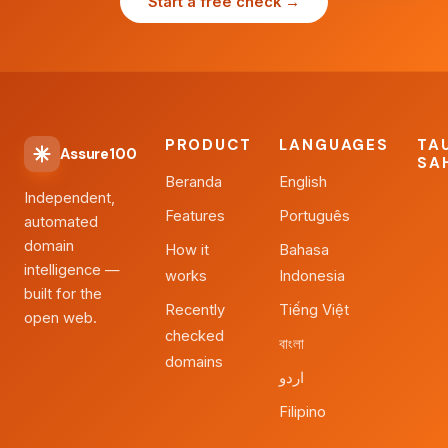
Start a free check →
PRODUCT
LANGUAGES
TA
Assure100
SA
Beranda
English
Independent,
Features
Português
automated
domain
How it
Bahasa
intelligence —
works
Indonesia
built for the
Recently
Tiếng Việt
open web.
checked
বাংলা
domains
اردو
Filipino