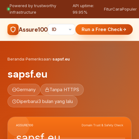
Powered by trustworthy
API uptime:
·
Fitur
Cara
Populer
infrastructure
99.95%
Assure100
Run a Free Check
Beranda
›
Pemeriksaan
›
sapsf.eu
sapsf.eu
Germany
Tanpa HTTPS
Diperbarui
3 bulan yang lalu