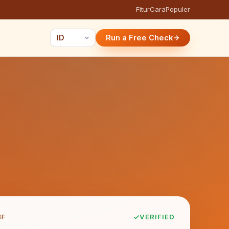
Fitur
Cara
Populer
Run a Free Check
8F
VERIFIED