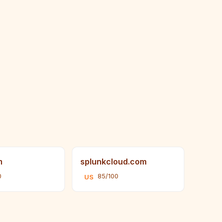
m
splunkcloud.com
0
85/100
US