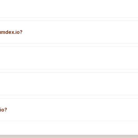
umdex.io?
io?