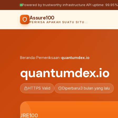
Powered by trustworthy infrastructure
·
API uptime: 99.95%
Assure100
PERIKSA APAKAH SUATU SITUS AMAN
Beranda
›
Pemeriksaan
›
quantumdex.io
quantumdex.io
HTTPS Valid
Diperbarui
3 bulan yang lalu