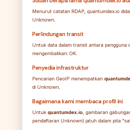
Sudah berapa lama quantumdex.io ad
Menurut catatan RDAP, quantumdex.io didaft
Unknown.
Perlindungan transit
Untuk data dalam transit antara pengguna 
mengembalikan: OK.
Penyedia infrastruktur
Pencarian GeoIP menempatkan
quantumde
di Unknown.
Bagaimana kami membaca profil ini
Untuk
quantumdex.io
, gambaran gabungan
pendaftaran Unknown) jatuh dalam pita "saf