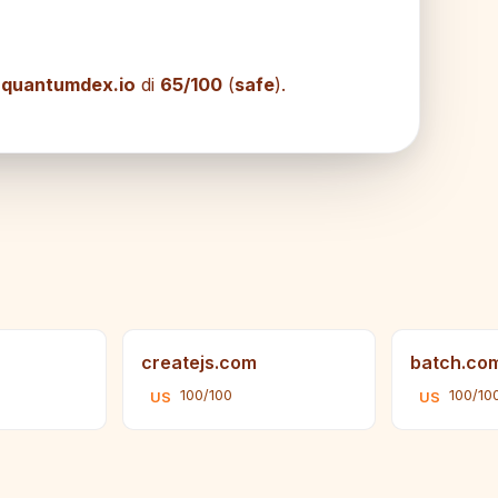
i
quantumdex.io
di
65/100
(
safe
).
createjs.com
batch.co
100/100
100/10
US
US