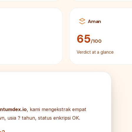
Aman
65
/100
Verdict at a glance
ntumdex.io
, kami mengekstrak empat
 usia ? tahun, status enkripsi OK.