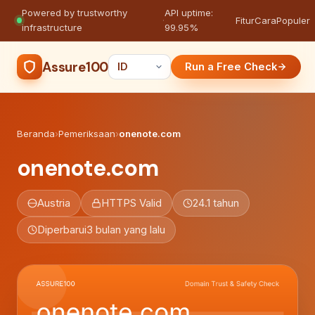
Powered by trustworthy
API uptime:
·
Fitur
Cara
Populer
infrastructure
99.95%
Assure100
Run a Free Check
Beranda
›
Pemeriksaan
›
onenote.com
onenote.com
Austria
HTTPS Valid
24.1 tahun
Diperbarui
3 bulan yang lalu