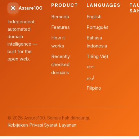
PRODUCT
LANGUAGES
TA
Assure100
SA
Beranda
English
Independent,
Features
Português
automated
domain
How it
Bahasa
intelligence —
works
Indonesia
built for the
Recently
Tiếng Việt
open web.
checked
বাংলা
domains
اردو
Filipino
© 2026 Assure100. Semua hak dilindungi.
Kebijakan Privasi
Syarat Layanan
·