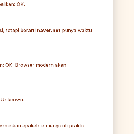
likan: OK.
i, tetapi berarti
naver.net
punya waktu
n: OK. Browser modern akan
ia Unknown.
rminkan apakah ia mengikuti praktik