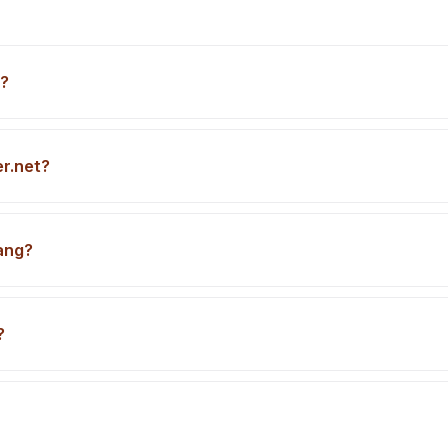
g?
er.net?
ang?
?