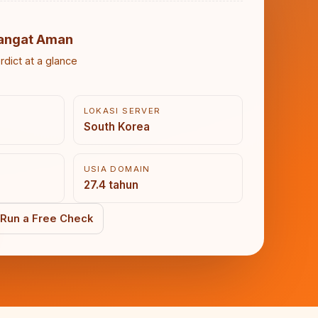
angat Aman
rdict at a glance
LOKASI SERVER
9
South Korea
USIA DOMAIN
27.4 tahun
Run a Free Check