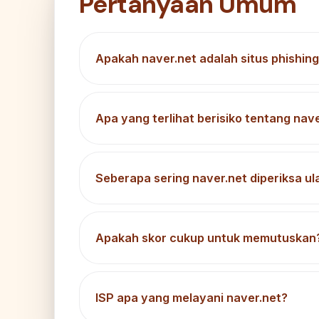
Pertanyaan Umum
Apakah naver.net adalah situs phishin
Apa yang terlihat berisiko tentang nav
Seberapa sering naver.net diperiksa ul
Apakah skor cukup untuk memutuskan
ISP apa yang melayani naver.net?