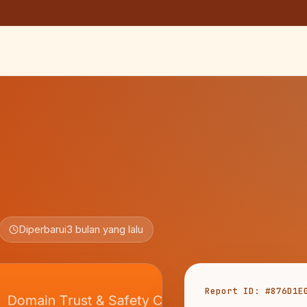
Diperbarui
3 bulan yang lalu
Report ID: #876D1E